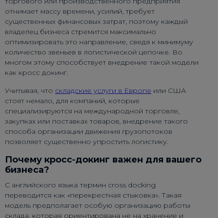
торгового или производственного предприятия
отнимает массу времени, усилий, требует
существенных финансовых затрат, поэтому каждый
владелец бизнеса стремится максимально
оптимизировать это направление, сведя к минимуму
количество звеньев в логистической цепочке. Во
многом этому способствует внедрение такой модели
как кросс докинг.
Учитывая, что
складские услуги в Европе
или США
стоят немало, для компаний, которые
специализируются на международной торговле,
закупках или поставках товаров, внедрение такого
способа организации движения грузопотоков
позволяет существенно упростить логистику.
Почему кросс-докинг важен для вашего
бизнеса?
С английского языка термин cross docking
переводится как «перекрестная стыковка». Такая
модель предполагает особую организацию работы
склада, которая ориентирована не на хранение и