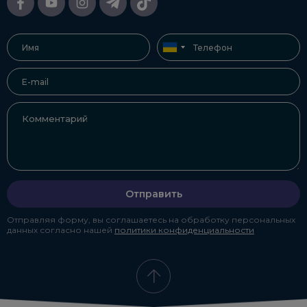
продукции для фулфилмента:
оружие и связанные с ним предметы;
живые животные и растения;
контрафакт и подделки;
рецептурные лекарства;
некоторые виды пищевых продуктов;
табак и связанные с ним товары, в том числе
электронные сигареты, жидкости для вейпов,
табачные аксессуары;
алкогольные напитки;
поврежденные или бракованные позиции.
И ряд товаров с ограничениями:
Отправить
игрушки, детские товары, электроника, пищевые
продукты, косметика, БАДы требуют сертификации
Отправляя форму, вы соглашаетесь на обработку персональных
данных согласно нашей
политики конфиденциальности
на соответствие стандартам безопасности и
качества (например, FDA в США, CE в Европе);
товары с ограниченным сроком годности должны
иметь достаточный запас для фулфилмента;
некоторые опасные материалы принимаются, но
требуют специального разрешения, маркировки и