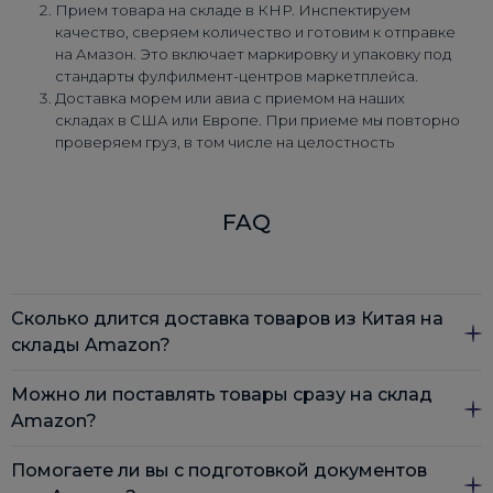
Прием товара на складе в КНР. Инспектируем
качество, сверяем количество и готовим к отправке
на Амазон. Это включает маркировку и упаковку под
стандарты фулфилмент-центров маркетплейса.
Доставка морем или авиа с приемом на наших
складах в США или Европе. При приеме мы повторно
проверяем груз, в том числе на целостность
упаковки.
Таможенное очищение: груз получает все
документы под FBA. DiFFreight оформляет
FAQ
экспортную декларацию в Китае, а также документы
на импорт в стране назначения. Таким образом, груз
ввезен в страну легально и может реализоваться на
маркетплейсе.
Сколько длится доставка товаров из Китая на
Доставка на склад Амазон. Мы согласовываем место
и время, готовим FBA-этикетки, поставляем грузы на
склады Amazon?
паллетах стандарта Amazon.
Можно ли поставлять товары сразу на склад
Мы сохраним детали вашего кейса, чтобы следующие
Срок зависит от выбранного способа доставки: авиа – 5–
Amazon?
перевозки проходили еще быстрее с минимальными
12 дней, море – 20–50 дней. Мы помогаем подобрать
затратами.
оптимальный вариант под ваш бюджет и дедлайн.
Помогаете ли вы с подготовкой документов
Да, мы доставляем товары непосредственно на FBA-
Преимущества прямой перевозки из