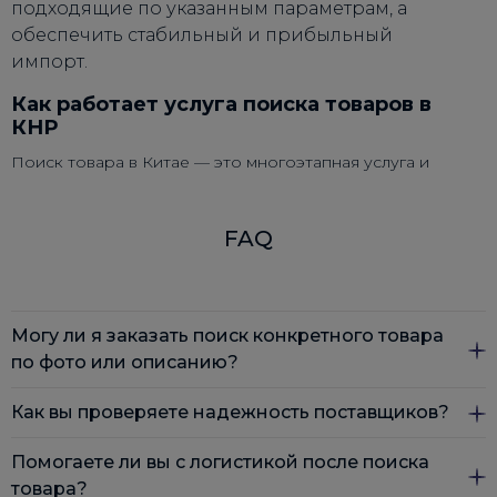
подходящие по указанным параметрам, а
обеспечить стабильный и прибыльный
импорт.
Как работает услуга поиска товаров в
КНР
Поиск товара в Китае — это многоэтапная услуга и
одновременно полностью прозрачный процесс,
который гарантирует вам результат. Эксперты
DiFFreight проводят его в несколько этапов.
FAQ
Заявка и консультация
Вы оставляете заявку на нашем сайте, и наш
Могу ли я заказать поиск конкретного товара
специалист связывается с вами для детальной
консультации. Мы обсуждаем ваш ассортимент,
по фото или описанию?
целевую цену, количество (особенно важно для опта)
и другие важные условия.
Как вы проверяете надежность поставщиков?
Да, мы осуществляем поиск как по предоставленному
Подбор поставщиков
изображению, так и по описанию товара и техническим
Помогаете ли вы с логистикой после поиска
характеристикам.
Наши специалисты проводят верификацию фабрик и
Поиск поставщиков в Китае
— распространенная
товара?