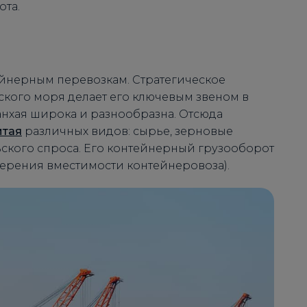
та.
йнерным перевозкам. Стратегическое
кого моря делает его ключевым звеном в
нхая широка и разнообразна. Отсюда
итая
различных видов: сырье, зерновые
ьского спроса. Его контейнерный грузооборот
мерения вместимости контейнеровоза).