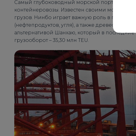
Самый глубоководный морской порт Китая, 
контейнеровозы. Известен своими мощностям
грузов. Нинбо играет важную роль в перевоз
(нефтепродуктов, угля), а также древесины. Д
альтернативой Шанхаю, который в последние
грузооборот – 35,30 млн TEU.