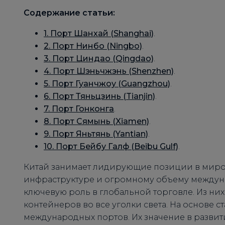
Содержание статьи:
1. Порт Шанхай (Shanghai)
.
2. Порт Нинбо (Ningbo)
.
3. Порт Циндао (Qingdao)
.
4. Порт Шэньчжэнь (Shenzhen)
.
5. Порт Гуанчжоу (Guangzhou)
.
6. Порт Тяньцзинь (Tianjin)
.
7. Порт Гонконга
.
8. Порт Сямынь (Xiamen)
.
9. Порт Яньтянь (Yantian)
.
10. Порт Бейбу Галф (Beibu Gulf)
.
Китай занимает лидирующие позиции в миро
инфраструктуре и огромному объему междуна
ключевую роль в глобальной торговле. Из ни
контейнеров во все уголки света. На основе ст
международных портов. Их значение в разв