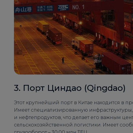
3. Порт Циндао (Qingdao)
Этот крупнейший порт в Китае находится в п
Имеет специализированную инфраструктуры,
и нефтепродуктов, что делает его важным це
сельскохозяйственной логистики. Имеет соо
грузооборот – 30,00 млн TEU.