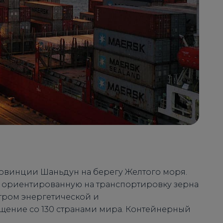
ровинции Шаньдун на берегу Желтого моря.
 ориентированную на транспортировку зерна
нтром энергетической и
бщение со 130 странами мира. Контейнерный