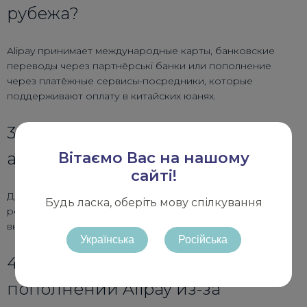
рубежа?
Alipay принимает международные карты, банковские
переводы через партнёрські банки или пополнение
через платёжные сервисы-посредники, которые
поддерживают оплату в китайских юанях.
3.Нужна ли верификация
Вітаємо Вас на нашому
аккаунта для пополнения?
сайті!
Да — для увеличения лимитов и снятия ограничений
Будь ласка, оберіть мову спілкування
рекомендуется пройти верификацию личности (KYC)
внутри Alipay.
Українська
Російська
4.Какие есть комиссии при
пополнении Alipay из-за