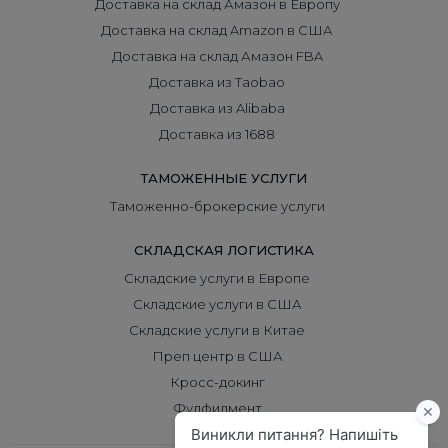
Доставка на склад Амазон в Европу
Доставка на склад Amazon в США
Доставка на склад Амазон FBA
Доставка из Taobao
Доставка из Alibaba
Доставка из 1688
ТАМОЖЕННЫЕ УСЛУГИ
Таможенно-брокерские услуги
СКЛАДСКАЯ ЛОГИСТИКА
Складские услуги в Европе
Складские услуги в США
Складские услуги в Китае
Преп центр в США
Кросс-докинг
Фулфилмент