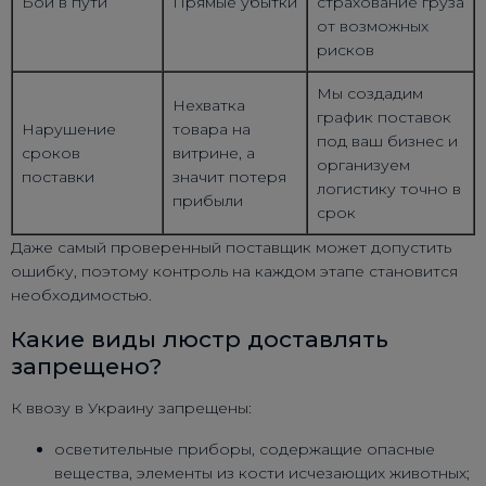
Бой в пути
Прямые убытки
страхование груза
от возможных
рисков
Мы создадим
Нехватка
график поставок
Нарушение
товара на
под ваш бизнес и
сроков
витрине, а
организуем
поставки
значит потеря
логистику точно в
прибыли
срок
Даже самый проверенный поставщик может допустить
ошибку, поэтому контроль на каждом этапе становится
необходимостью.
Какие виды люстр доставлять
запрещено?
К ввозу в Украину запрещены:
осветительные приборы, содержащие опасные
вещества, элементы из кости исчезающих животных;