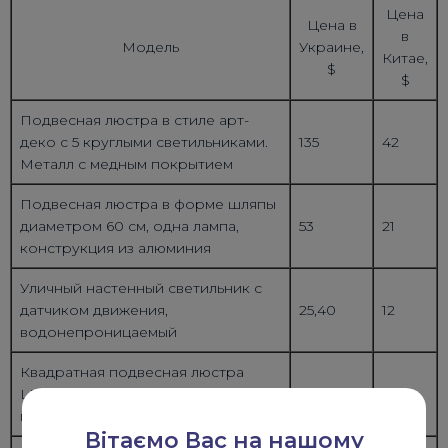
Цена
Цена в
в
Модель
Украине,
Китае,
$
$
Подвесная люстра в стиле арт-
деко с 5 круглыми светильниками.
135
42
Металл с медным покрытием
Подвесная люстра в форме шляпы
диаметром 60 см, одна лампа,
53
21
конструкция из алюминия
Уличный настенный светильник с
датчиком движения,
25,40
12
водонепроницаемый
Квадратная подвесная люстра
LED, управление пультом и через
34
14
приложение
Вітаємо Вас на нашому