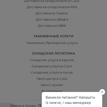
Доставка на склад Amazon в США
Доставка на склад Амазон FBA
Доставка из Taobao
Доставка из Alibaba
Доставка из 1688
ТАМОЖЕННЫЕ УСЛУГИ
Таможенно-брокерские услуги
СКЛАДСКАЯ ЛОГИСТИКА
Складские услуги в Европе
Складские услуги в США
Складские услуги в Китае
Преп центр в США
Кросс-докинг
Фулфилмент
Время в Киеве:
13:28
Время в Пекине:
18:28