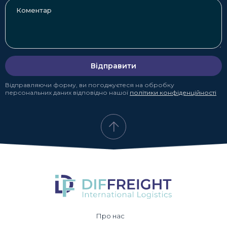
використовується для повного контейнера, в той час як
LCL використовується для об'єднання вантажу декількох
клієнтів в одному контейнері, коли вони не мають
достатньої кількості вантажу для заповнення контейнера
самостійно. DiFFreight пропонує обидва варіанти - FCL та
LCL, щоб задовольнити різні потреби клієнтів у
Відправити
перевезенні вантажів з урахуванням їхніх обсягів вантажу
та вимог.
Відправляючи форму, ви погоджуєтеся на обробку
персональних даних відповідно нашої
політики конфіденційності
Про нас