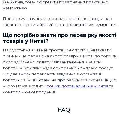
60-65 днів, тому оформити повернення практично
неможливо.
При цьому закупівля тестових зразків не завжди дає
гарантію, що китайський партнер виявиться сумлінним.
Що потрібно знати про перевірку якості
товарів у Китаї?
Найдоступніший і найпростіший спосіб мінімізувати
ризики - це перевірка якості товару в Китаї до того, як
було здійснено оплату і відвантаження. Сучасні
логістичні компанії надають повний комплекс послуг,
що дає змогу перекласти завдання з організації
логістики в іншій країні на професійних виконавців. До
нього може входити
пошук постачальників у Китаї
та
контроль їхньої продукції.
Головне для власника бізнесу в Україні розуміти, за
якими критеріями потрібно проводити оцінку:
FAQ
Ключові показники. Це може бути потужність,
продуктивність, ємність, габарити, вага, товщина