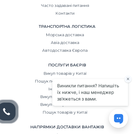
За необхідності наш експерт зможе виїхати на
Часто задавані питання
фабрику, щоб здійснити контроль на етапі
Контакти
виробництва.
ТРАНСПОРТНА ЛОГІСТИКА
Морська доставка
Авіа доставка
Автодоставка Європа
ПОСЛУГИ БАЄРІВ
Викуп товарів у Китаї
Пошук постачальників у Китаї
Інспекція у Китаї
Викуп товарів на Alibaba
Викуп товарів на Taobao
Пошук товарів у Китаї
НАПРЯМКИ ДОСТАВКИ ВАНТАЖІВ