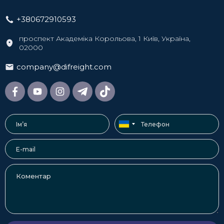
працездатність товару й відповідність його технічним
характеристикам. Це особливо важливо, коли
+380672910593
йдеться про дорогу техніку.
Контроль відповідності. Дотримання стандартів
проспект Академіка Корольова, 1 Київ, Україна,
гарантує те, що продукція точно відповідає
02000
міжнародним або національним стандартам якості.
Економія коштів. Виявлення браку на ранніх стадіях
company@difreight.com
дає змогу уникнути фінансових втрат, пов'язаних із
заміною неякісної продукції. Також у покупця буде
можливість скоригувати логістичні процеси й
уникнути затримок у постачанні.
Управління ризиками. Покупець знижує ризики,
пов'язані з придбанням неякісної продукції, яка може
негативно позначитися на його репутації. Але
перевірка постачальника в Китаї ці ризики зводить
практично до нуля.
Будьте впевнені в товарах, які імпортуєте з Китаю. І ми
вам у цьому допоможемо.
Вартість інспекції в Китаї від компанії
DiFFreight