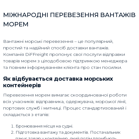
МІЖНАРОДНІ ПЕРЕВЕЗЕННЯ ВАНТАЖІВ
МОРЕМ
Вантажні морські перевезення – це популярний,
простий та надійний спосіб доставки вантажів.
Компанія DiFFreight пропонує свої послуги відправки
товарів морем з цілодобовою підтримкою менеджера
та повним інформуванням клієнта про стан посилки.
Як відбувається доставка морських
контейнерів
Перевезення морем вимагає скоординованої роботи
всіх учасників: відправника, одержувача, морської лінії,
портових служб і митниці. Процес стандартизований і
складається з етапів:
Бронювання місця на судні.
Підготовка вантажу та документів. Постачальник
пакує товар у контейнер, який потім пломбують.