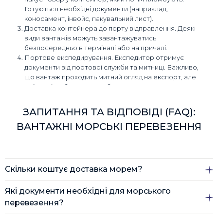
Готуються необхідні документи (наприклад,
коносамент, інвойс, пакувальний лист).
Доставка контейнера до порту відправлення. Деякі
види вантажів можуть завантажуватись
безпосередньо в терміналі або на причалі.
Портове експедирування. Експедитор отримує
документи від портової служби та митниці. Важливо,
що вантаж проходить митний огляд на експорт, але
найчастіше без розпломбування.
Завантаження на судно.
Морське перевезення до порту призначення.
ЗАПИТАННЯ ТА ВІДПОВІДІ (FAQ):
Митне оформлення в порту прибуття (якщо країна —
ВАНТАЖНІ МОРСЬКІ ПЕРЕВЕЗЕННЯ
кінцевий пункт доставки). Для транзитних вантажів
процедура спрощена.
Доставка до складу одержувача. Можливі два
варіанти: контейнер доставляють автомобільним
транспортом до складу або вантаж розвантажують,
Скільки коштує доставка морем?
сортують (у разі збірного відправлення) й
доставляють частинами.
Вартість доставки вантажу морем визначається
Які документи необхідні для морського
Повернення порожнього контейнера в порт.
індивідуально. Мінімальна ціна - $250 за м3.
перевезення?
Транспортування морських контейнерів — це