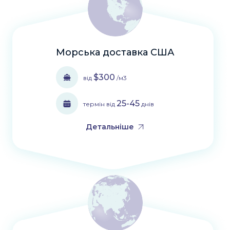
Морська доставка США
$300
від
/м3
25-45
термін від
днів
Детальніше