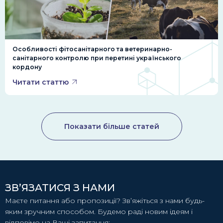
насипні вантажі: це вугілля, добрива, пісок, зерно та
багато іншого, що перевозять розсипом без
суворого перерахунку;
ро-ро перевезення: відправка колісних вантажів,
Особливості фітосанітарного та ветеринарно-
наприклад, автомобілів та спеціальної техніки;
санітарного контролю при перетині українського
контейнерні: більшу частину товарів перевозять
кордону
контейнерами, вони поділяються на дві категорії –
Читати статтю
FCL1 з повним завантаженням контейнера від одного
відправника вантажу, FTL2 – збірні контейнери, якими
відправляють невеликі партії товарів від різних
клієнтів.
Показати більше статей
Головні особливості доставки вантажу морем – це
пересування між встановленими портами, регулярність
рейсів та точне дотримання розкладу.
Проблеми при морських перевезеннях,
які вирішує DiFFreight
ЗВ’ЯЗАТИСЯ З НАМИ
Організувати вантажоперевезення морем — це
Маєте питання або пропозиції? Зв’яжіться з нами будь-
складне завдання з координацією багатьох етапів:
яким зручним способом. Будемо раді новим ідеям і
консолідація, пакування, завантаження, пломбування,
відповімо на Ваші запитання: