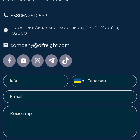
навантаження контейнера на борт, підготовка
документів. У DiFFreight понад 10 років сумарного
+380672910593
досвіду в логістиці, тому ми ефективно вирішуємо
проблеми:
проспект Академіка Корольова, 1 Київ, Україна,
02000
Проблема
Рішення від DiFFreight
company@difreight.com
Співпрацюємо на
довгостроковій основі з
Нестача тари у
судноплавними лініями,
піковий сезон
бронюємо контейнери для
клієнтів заздалегідь.
Наші експедитори беруть
Відсутність
участь у завантаженні
контролю за
контейнера,
завантаженням
дотримуючись товарного
сусідства та вимог клієнтів.
Слідкуємо, щоб усі
контейнери були
Пломбування
опломбовані перед
відправленням.