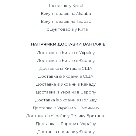
складанням маршруту
Інспекція у Китаї
підбором найбільш підходящого транспорту
Викуп товарів на Alibaba
перевезення
митний брокер
Викуп товарів на Taobao
Пошук товарів у Китаї
Однак, важливим моментом є те, що митно-брокерські
послуги ми надаємо в комплексі із доставкою. Тобто
НАПРЯМКИ ДОСТАВКИ ВАНТАЖІВ
даний вид послуг неможливо замовити окремо
окремо
Доставка із Китаю в Україну
Доставка із Китаю в Європу
Висновки
Доставка із Китаю в США
Підсумовуючи викладене, наголошуємо на важливості
Доставка із України в США
користування складськими послугами в Європі.
Доставка із України в Канаду
Зберігання вантажу на складі протягом певного часу
Доставка із України в Європу
значно економить зусилля та витрати. Компанія
DiFFreight, зі свого боку, готова забезпечити весь
Доставка із України в Польщу
спектр логістичних послуг під ключ із урахуванням
Доставка із України у Німеччину
ваших побажань та враховуючи особливості вантажу.
Доставка із України у Велику Британію
Доставка із Європи в Україну
Доставка посилок у Європу