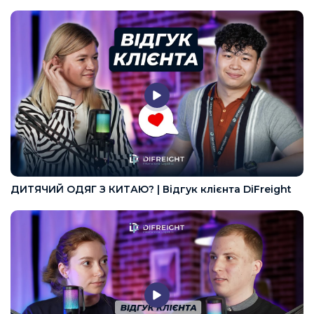
ДИТЯЧИЙ ОДЯГ З КИТАЮ? | Відгук клієнта DiFreight