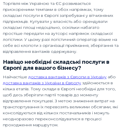
Торгівля між Україною та ЄС розвивається
прискореними темпами в обох напрямках, тому
складські послуги в Європі затребувані у вітчизняних
підприємців. Купувати у власність або орендувати
складські площі недоцільно, оскільки набагато
простіше передати на аутсорс напрямок складської
логістики. У цьому разі логістичний оператор візьме на
себе всі клопоти з організації приймання, зберігання та
відправлення вантажів одержувачу.
Навіщо необхідні складські послуги в
Європі для вашого бізнесу?
Найчастіше
доставка вантажів з Європи в Україну
або
доставка вантажів з України в Європу
здійснюється в
кілька етапів. Тому склади в Європі необхідні для того,
щоб десь зберігати партії товарів до моменту
відправлення покупцеві. З метою зниження витрат на
транспортування їх перевозять великими обсягами, які
консолідуються від кількох постачальників і можуть
неодноразово переконсолідуватися в процесі
проходження маршрутом.