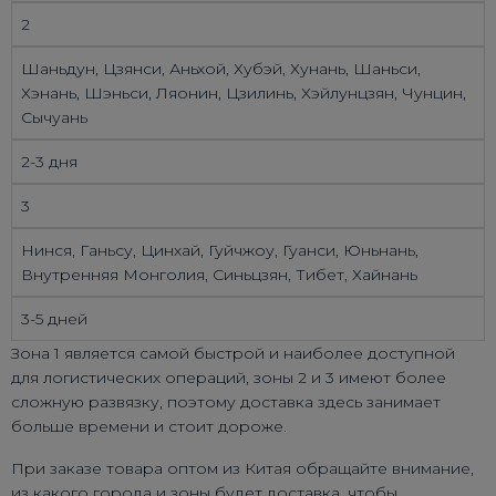
2
Шаньдун, Цзянси, Аньхой, Хубэй, Хунань, Шаньси,
Хэнань, Шэньси, Ляонин, Цзилинь, Хэйлунцзян, Чунцин,
Сычуань
2-3 дня
3
Нинся, Ганьсу, Цинхай, Гуйчжоу, Гуанси, Юньнань,
Внутренняя Монголия, Синьцзян, Тибет, Хайнань
3-5 дней
Зона 1 является самой быстрой и наиболее доступной
для логистических операций, зоны 2 и 3 имеют более
сложную развязку, поэтому доставка здесь занимает
больше времени и стоит дороже.
При заказе товара оптом из Китая обращайте внимание,
из какого города и зоны будет доставка, чтобы