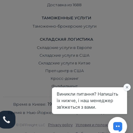
Доставка из 1688
ТАМОЖЕННЫЕ УСЛУГИ
Таможенно-брокерские услуги
СКЛАДСКАЯ ЛОГИСТИКА
Складские услуги в Европе
Складские услуги в США
Складские услуги в Китае
Преп центр в США
Кросс-докинг
Фулфилмент
Время в Киеве:
19:11
Время в Пекине:
00:11
Время в Нью-Йорке:
12:11
Время в Лондоне:
17:11
© DiFFreight LLC
Privacy policy
Условия и положения