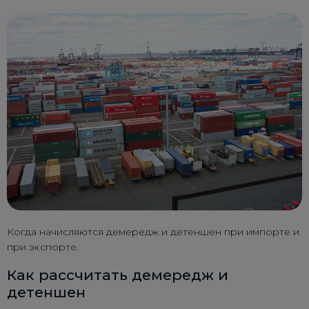
Когда начисляются демередж и детеншен при импорте и
при экспорте.
Как рассчитать демередж и
детеншен