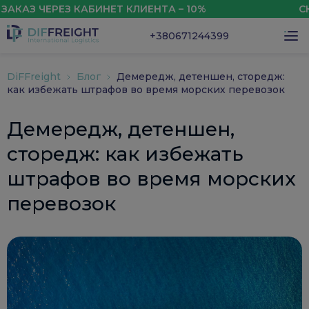
 ЧЕРЕЗ КАБИНЕТ КЛИЕНТА – 10%
СКИДКА
+380671244399
DiFFreight
Блог
Демередж, детеншен, сторедж:
как избежать штрафов во время морских перевозок
Демередж, детеншен,
сторедж: как избежать
штрафов во время морских
перевозок