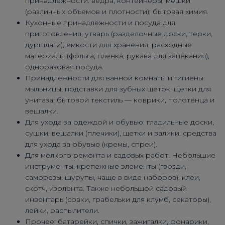
принадлежности: ведра, контейнеры, мешки
(различных объемов и плотности); бытовая химия.
Кухонные принадлежности и посуда для
приготовления, утварь (разделочные доски, терки,
дуршлаги), емкости для хранения, расходные
материалы (фольга, пленка, рукава для запекания),
одноразовая посуда.
Принадлежности для ванной комнаты и гигиены:
мыльницы, подставки для зубных щеток, щетки для
унитаза; бытовой текстиль — коврики, полотенца и
вешалки.
Для ухода за одеждой и обувью: гладильные доски,
сушки, вешалки (плечики), щетки и валики, средства
для ухода за обувью (кремы, спреи).
Для мелкого ремонта и садовых работ. Небольшие
инструменты, крепежные элементы (гвозди,
саморезы, шурупы, чаще в виде наборов), клеи,
скотч, изолента. Также небольшой садовый
инвентарь (совки, грабельки для клумб, секаторы),
лейки, распылители.
Прочее: батарейки, спички, зажигалки, фонарики,