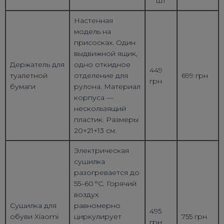
шт
Настенная
модель на
присосках. Один
выдвижной ящик,
Держатель для
одно откидное
449
туалетной
отделение для
699 грн
грн
бумаги
рулона. Материал
корпуса —
нескользящий
пластик. Размеры
20×21×13 см.
Электрическая
сушилка
разогревается до
55–60 °C. Горячий
воздух
Сушилка для
равномерно
495
обуви Xiaomi
циркулирует
755 грн
грн