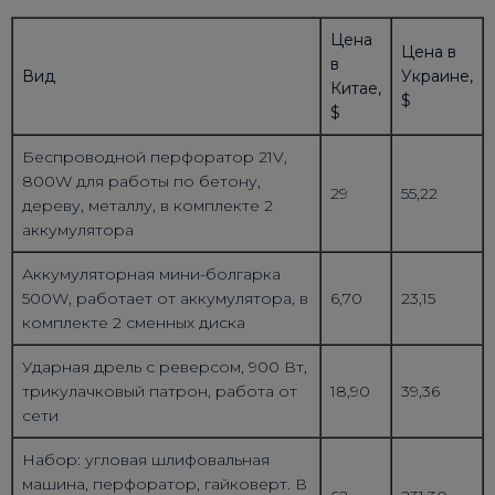
Цена
Цена в
в
Вид
Украине,
Китае,
$
$
Беспроводной перфоратор 21V,
800W для работы по бетону,
29
55,22
дереву, металлу, в комплекте 2
аккумулятора
Аккумуляторная мини-болгарка
500W, работает от аккумулятора, в
6,70
23,15
комплекте 2 сменных диска
Ударная дрель с реверсом, 900 Вт,
трикулачковый патрон, работа от
18,90
39,36
сети
Набор: угловая шлифовальная
машина, перфоратор, гайковерт. В