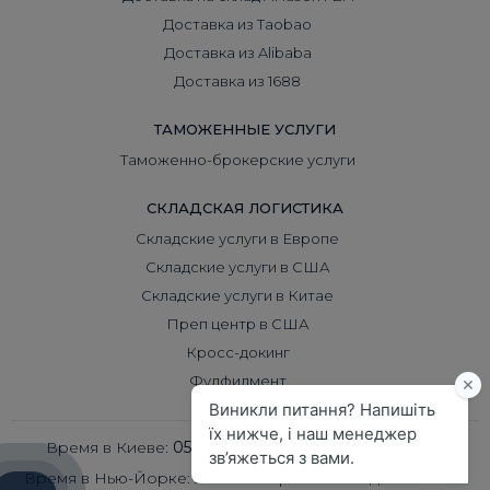
Доставка из Taobao
Доставка из Alibaba
Доставка из 1688
ТАМОЖЕННЫЕ УСЛУГИ
Таможенно-брокерские услуги
СКЛАДСКАЯ ЛОГИСТИКА
Складские услуги в Европе
Складские услуги в США
Складские услуги в Китае
Преп центр в США
Кросс-докинг
Фулфилмент
Время в Киеве:
05:25
Время в Пекине:
10:25
Время в Нью-Йорке:
22:25
Время в Лондоне:
03:25