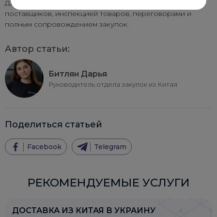
Да. Мы занимаемся поиском фабрик, аудитом
поставщиков, инспекцией товаров, переговорами и
полным сопровождением закупок.
Автор статьи:
Битлян Дарья
Руководитель отдела закупок из Китая
Поделиться статьей
Facebook
Telegram
РЕКОМЕНДУЕМЫЕ УСЛУГИ
ДОСТАВКА ИЗ КИТАЯ В УКРАИНУ