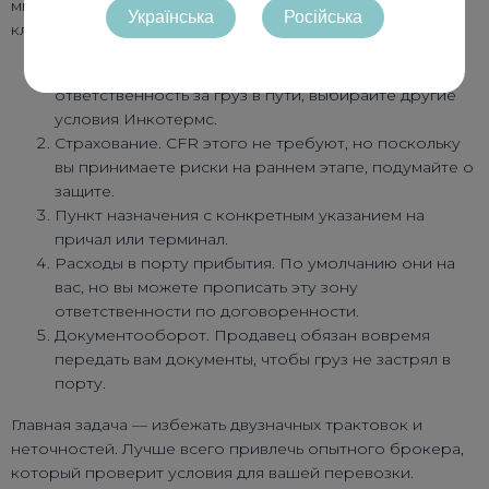
минимизировать ошибки, обратите внимание на 5
Українська
Російська
ключевых моментов:
Момент перехода рисков. Если вы не хотите брать
ответственность за груз в пути, выбирайте другие
условия Инкотермс.
Страхование. CFR этого не требуют, но поскольку
вы принимаете риски на раннем этапе, подумайте о
защите.
Пункт назначения с конкретным указанием на
причал или терминал.
Расходы в порту прибытия. По умолчанию они на
вас, но вы можете прописать эту зону
ответственности по договоренности.
Документооборот. Продавец обязан вовремя
передать вам документы, чтобы груз не застрял в
порту.
Главная задача — избежать двузначных трактовок и
неточностей. Лучше всего привлечь опытного брокера,
который проверит условия для вашей перевозки.