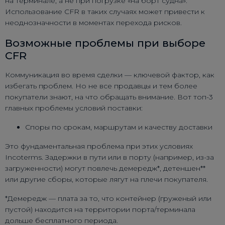
на терминале, а не при погрузке «на борт судна».
Использование CFR в таких случаях может привести к
неоднозначности в моментах перехода рисков.
Возможные проблемы при выборе
CFR
Коммуникация во время сделки — ключевой фактор, как
избегать проблем. Но не все продавцы и тем более
покупатели знают, на что обращать внимание. Вот топ-3
главных проблемы условий поставки:
Споры по срокам, маршрутам и качеству доставки
Это фундаментальная проблема при этих условиях
Incoterms. Задержки в пути или в порту (например, из-за
загруженности) могут повлечь
демередж*
,
детеншен**
или другие сборы, которые лягут на плечи покупателя.
*Демередж
— плата за то, что контейнер (груженый или
пустой) находится на территории порта/терминала
дольше бесплатного периода.