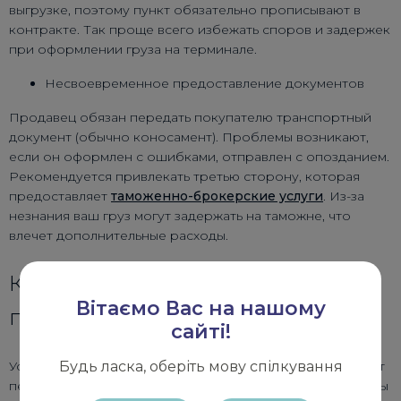
выгрузке, поэтому пункт обязательно прописывают в
контракте. Так проще всего избежать споров и задержек
при оформлении груза на терминале.
Несвоевременное предоставление документов
Продавец обязан передать покупателю транспортный
документ (обычно коносамент). Проблемы возникают,
если он оформлен с ошибками, отправлен с опозданием.
Рекомендуется привлекать третью сторону, которая
предоставляет
таможенно-брокерские услуги
. Из-за
незнания ваш груз могут задержать на таможне, что
влечет дополнительные расходы.
Как избежать проблем и ошибок
Вітаємо Вас на нашому
при CFR
сайті!
Условия CFR для новичков самые коварные, ведь момент
Будь ласка, оберіть мову спілкування
перехода рисков и рамки расходов не совпадают. Чтобы