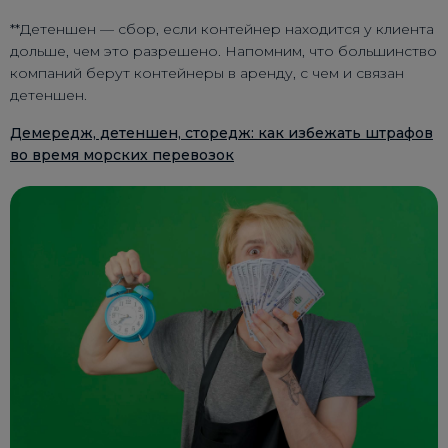
**Детеншен
— сбор, если контейнер находится у клиента
дольше, чем это разрешено. Напомним, что большинство
компаний берут контейнеры в аренду, с чем и связан
детеншен.
Демередж, детеншен, сторедж: как избежать штрафов
во время морских перевозок