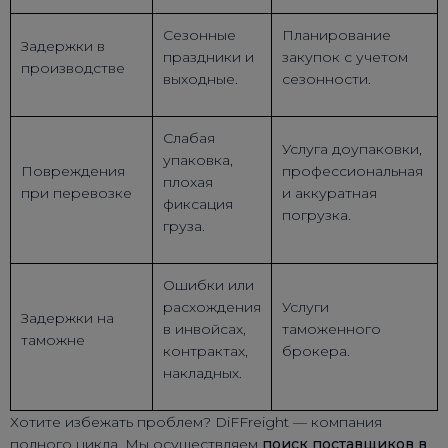
Сезонные
Планирование
Задержки в
праздники и
закупок с учетом
производстве
выходные.
сезонности.
Слабая
Услуга доупаковки,
упаковка,
Повреждения
профессиональная
плохая
при перевозке
и аккуратная
фиксация
погрузка.
груза.
Ошибки или
расхождения
Услуги
Задержки на
в инвойсах,
таможенного
таможне
контрактах,
брокера.
накладных.
Хотите избежать проблем? DiFFreight — компания
полного цикла. Мы осуществляем
поиск поставщиков в