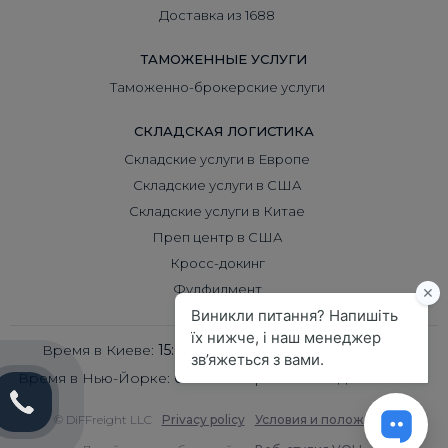
Доставка из 1688
ТАМОЖЕННЫЕ УСЛУГИ
Таможенно-брокерские услуги
СКЛАДСКАЯ ЛОГИСТИКА
Складские услуги в Европе
Складские услуги в США
Складские услуги в Китае
Преп центр в США
Кросс-докинг
Фулфилмент
Время в Киеве:
15:04
Время в Пекине:
20:04
Время в Нью-Йорке:
08:04
Время в Лондоне:
13:04
© DiFFreight LLC
Privacy policy
Условия и положения