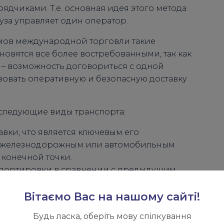
ядчиками. Т.е. основная идея этого метода
руза управляет один оператор.
мов международной торговли такие
новятся все более востребованными, так как
– возможность договориться с одной
изовать оперативную и безопасную доставку
следующие виды транспорта:
авки, что является ключевым его
 с железнодорожным или автомобильным
 конечной точки.
спортировки в сравнении с предыдущим
зволяет доставлять крупные партии товаров.
Вітаємо Вас на нашому сайті!
в.
возможность перевозить большие объемы
Будь ласка, оберіть мову спілкування
анспорта ограничено существующими