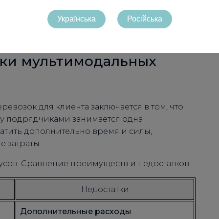
Українська
Російська
ритных грузов, чем при доставке ж/д или
зку товара непосредственно заказчику.
тки мультимодальных
возок для клиента заключается в том, что
у подрядчиками занимается одна
ратить дополнительно время и силы,
е затраты.
сов. Сравнение преимуществ и недостатков:
Недостатки
Дополнительные расходы