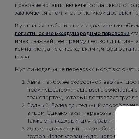
правовые аспекты, включая соглашения с подр
заключается в том, что логистикой доставки г
В условиях глобализации и увеличения объе
логистические международные перевозки
ста
имеют важнейшее преимущество для клиента 
компанией, а не с несколькими, чтобы орган
груза.
Мультимодальные перевозки могут включать 
Авиа. Наиболее скоростной вариант дост
преимуществом. Чаще всего сочетается
транспортом, который доставляет груз до
Водный. Более длительный способ тран
видом. Однако такая перевозка грузов по
Также она подходит для габаритных грузо
Железнодорожный. Также обеспечивает 
грузов. Использование данного вида тр