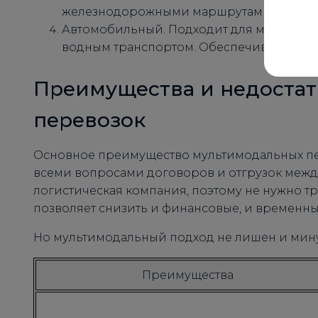
железнодорожными маршрутами.
Автомобильный. Подходит для менее габа
водным транспортом. Обеспечивает отгру
Преимущества и недоста
перевозок
Основное преимущество мультимодальных пере
всеми вопросами договоров и отгрузок межд
логистическая компания, поэтому не нужно т
позволяет снизить и финансовые, и временны
Но мультимодальный подход не лишен и мину
Преимущества