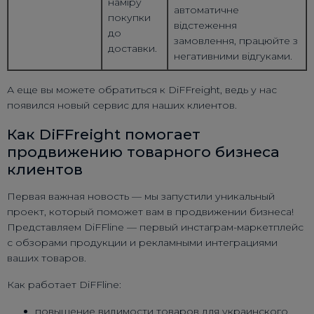
наміру
автоматичне
покупки
відстеження
до
замовлення, працюйте з
доставки.
негативними відгуками.
А еще вы можете обратиться к DiFFreight, ведь у нас
появился новый сервис для наших клиентов.
Как DiFFreight помогает
продвижению товарного бизнеса
клиентов
Первая важная новость — мы запустили уникальный
проект, который поможет вам в продвижении бизнеса!
Представляем DiFFline — первый инстаграм-маркетплейс
с обзорами продукции и рекламными интеграциями
ваших товаров.
Как работает DiFFline:
повышение видимости товаров для украинского