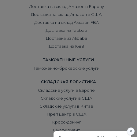
Доставка на склад Амазон в Европу
Доставка на склад Amazon в США
Доставка на склад Амазон FBA
Доставка из Taobao
Доставка из Alibaba
Доставка из 1688
ТАМОЖЕННЫЕ УСЛУГИ
Таможенно-брокерские услуги
СКЛАДСКАЯ ЛОГИСТИКА
Складские услуги в Европе
Складские услуги в США
Складские услуги в Китае
Преп центр в США
Кросс-докинг
Фулфилмент