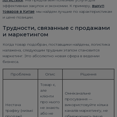
эффективных закупок и экономии. К примеру,
выкуп
товаров в Китае
: мы найдем лучшие по характеристикам
и цене позиции.
Трудности, связанные с продажами
и маркетингом
Когда товар подобран, поставщики найдены, логистика
налажена, следующим трудным этапом становится
маркетинг. Это абсолютно новая сфера в ведении
бизнеса.
Проблема
Опис
Рішення
Товар є,
але
Омніканальне
клієнти
просування —
про нього
Нестача
використовуйте кілька
не знають
трафіку (низькі
каналів маркетингу, не
або не
продажі)
обмежуючись лише