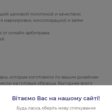
шей ценовой политикой и качеством.
ля маркировки, консолидации) и затем
е от онлайн-арбитража.
ей.
.
ары, которые изготовили по вашим дизайнам
если на готовые образцы. Выгоднее всего
Вітаємо Вас на нашому сайті!
Будь ласка, оберіть мову спілкування
и, согласование дизайна, инспекция,