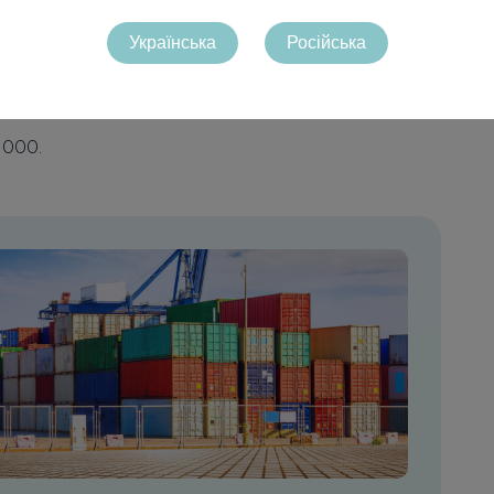
 на склад Амазон.
Українська
Російська
выделиться среди конкурентов.
ен для покупателей.
 000.