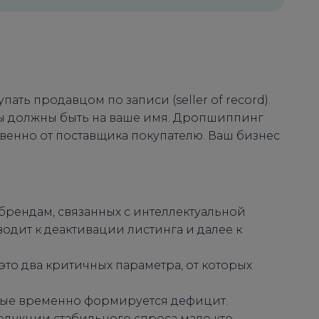
ть продавцом по записи (seller of record).
сты должны быть на ваше имя. Дропшиппинг
венно от поставщика покупателю. Ваш бизнес
брендам, связанных с интеллектуальной
дит к деактивации листинга и далее к
 это два критичных параметра, от которых
орые временно формируется дефицит.
одукции стабильного спроса мало кто