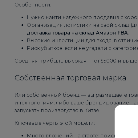
Особенности:
Нужно найти надежного продавца с хоро
Организация логистики на свой склад (д
доставка товара на склад Амазон FBA
.
Высокие инвестиции для входа, в отличи
Риск убытков, если не угадали с категори
Средняя прибыль высокая — от $5000 и выше
Собственная торговая марка
Или собственный бренд — вы размещаете тов
и технологиям, либо ваше брендирование нан
запускать производство в Китае.
Ключевые черты этой модели:
Много вложений на старте: поиск фабрик