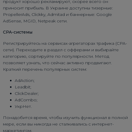
продукт хорошо рекламируют, скорее всего он
приносит прибыль. В Украине доступны тизерные:
PropellerAds, Clickky, Admitad и баннерные: Google
AdSense, MGID, Netpeak сети.
CPA-системы
Регистрируйтесь на сервисах-агрегаторах трафика (CPA-
сети). Переходите в раздел с офферами и выбирайте
категорию, сортируйте по популярности. Метод
позволяет узнать, что сейчас активно продвигают.
Краткий перечень популярных систем:
AdAction;
Leadbit;
ClickDealer;
AdCombo;
УкрНет.
Понадобится время, чтобы изучить функционал в полной
мере, если вы никогда не сталкивались с интернет-
маркетингом.