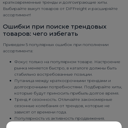
кратковременные тренды и долгоиграющие хиты.
Выбирайте выкуп товаров от DiFFreight и расширяйте
ассортимент!
Ошибки при поиске трендовых
товаров: чего избегать
Приведем 5 популярных ошибок при пополнении
ассортимента:
Фокус только на популярном товаре. Настроение
рынка меняется быстро, в каталоге должны быть
стабильно востребованные позиции.
Путаница между краткосрочными трендами и
долгосрочными потребностями. Подбирайте хиты,
которые будут приносить прибыль долгое время.
Тренд ≠ сезонность. Отличайте закономерные
сезонные колебания от трендов, которые не
зависят от времени года.
Популярность vs активность продвижения.
Большое количество рекламы не всегда говорит о