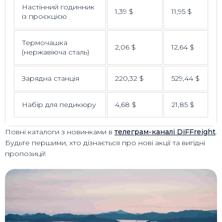
Настінний годинник
1,39 $
11,95 $
із проєкцією
Термочашка
2,06 $
12,64 $
(нержавіюча сталь)
Зарядна станція
220,32 $
529,44 $
Набір для педикюру
4,68 $
21,85 $
Повні каталоги з новинками в
телеграм-каналі DiFFreight
.
Будьте першими, хто дізнається про нові акції та вигідні
пропозиції!