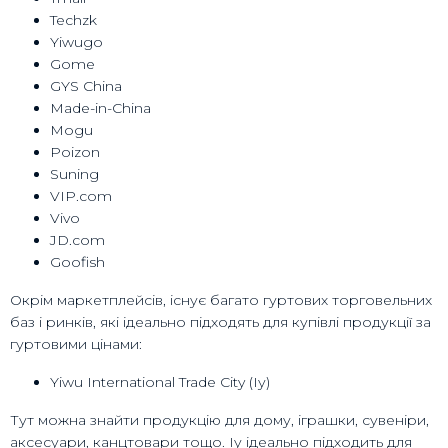
Techzk
Yiwugo
Gome
GYS China
Made-in-China
Mogu
Poizon
Suning
VIP.com
Vivo
JD.com
Goofish
Окрім маркетплейсів, існує багато гуртових торговельних
баз і ринків, які ідеально підходять для купівлі продукції за
гуртовими цінами:
Yiwu International Trade City (Іу)
Тут можна знайти продукцію для дому, іграшки, сувеніри,
аксесуари, канцтовари тощо. Іу ідеально підходить для