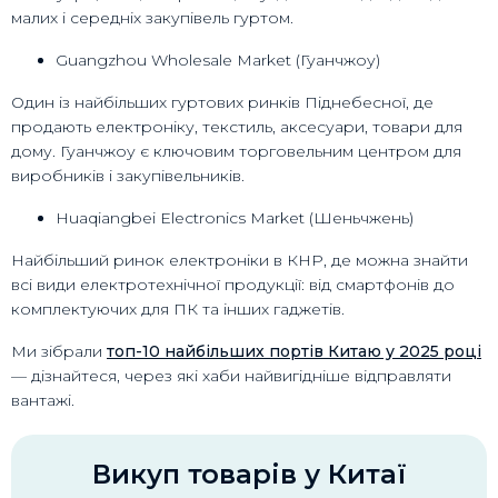
малих і середніх закупівель гуртом.
Guangzhou Wholesale Market (Гуанчжоу)
Один із найбільших гуртових ринків Піднебесної, де
продають електроніку, текстиль, аксесуари, товари для
дому. Гуанчжоу є ключовим торговельним центром для
виробників і закупівельників.
Huaqiangbei Electronics Market (Шеньчжень)
Найбільший ринок електроніки в КНР, де можна знайти
всі види електротехнічної продукції: від смартфонів до
комплектуючих для ПК та інших гаджетів.
Ми зібрали
топ-10 найбільших портів Китаю у 2025 році
— дізнайтеся, через які хаби найвигідніше відправляти
вантажі.
Викуп товарів у Китаї