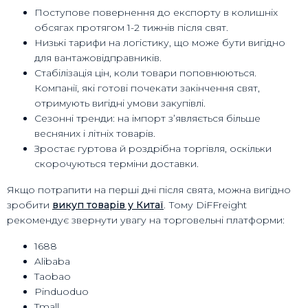
Поступове повернення до експорту в колишніх
обсягах протягом 1-2 тижнів після свят.
Низькі тарифи на логістику, що може бути вигідно
для вантажовідправників.
Стабілізація цін, коли товари поповнюються.
Компанії, які готові почекати закінчення свят,
отримують вигідні умови закупівлі.
Сезонні тренди: на імпорт з’являється більше
весняних і літніх товарів.
Зростає гуртова й роздрібна торгівля, оскільки
скорочуються терміни доставки.
Якщо потрапити на перші дні після свята, можна вигідно
зробити
викуп товарів у Китаї
. Тому DiFFreight
рекомендує звернути увагу на торговельні платформи:
1688
Alibaba
Taobao
Pinduoduo
Tmall