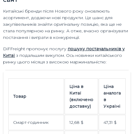
Китайські бренди після Нового року оновлюють
асортимент, додаючи нові продукти. Це шанс для
закупівельників знайти оригінальну позицію, яка ще не
стала популярною на ринку. А отже, вчасно організувати
постачання і виграти в конкуренції.
DiFFreight пропонує послугу
пошуку постачальників у
Китаї
з подальшим викупом. Ось новинки китайського
ринку цього місяця з високою маржинальністю:
Ціна в
Ціна
Китаї
аналога
Товар
(включено
в
доставку)
Україні
Смарт-годинник
12,68 $
47,31 $