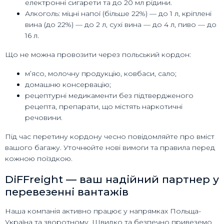
електронні сигарети та до 20 мл рідини.
Алкоголь: міцні напої (більше 22%) — до 1 л, кріплені
вина (до 22%) — до 2 л, сухі вина — до 4 л, пиво — до
16 л.
Що не можна провозити через польський кордон:
м’ясо, молочну продукцію, ковбаси, сало;
домашню консервацію;
рецептурні медикаменти без підтвердженого
рецепта, препарати, що містять наркотичні
речовини.
Під час перетину кордону чесно повідомляйте про вміст
вашого багажу. Уточнюйте нові вимоги та правила перед
кожною поїздкою.
DiFFreight — ваш надійний партнер у
перевезенні вантажів
Наша компанія активно працює у напрямках Польща-
Україна та зворотному. Швидко та безпечно привеземо