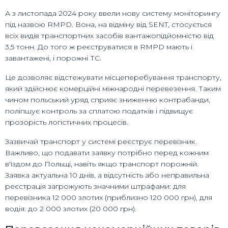
А з листопада 2024 року ввели нову систему моніторингу
під назвою RMPD. Вона, на відміну від SENT, стосується
всіх видів транспортних засобів вантажопідйомністю від
3,5 тонн. До того ж реєструватися в RMPD мають і
завантажені, і порожні ТС.
Це дозволяє відстежувати місцеперебування транспорту,
який здійснює комерційні міжнародні перевезення. Таким
чином польський уряд сприяє зниженню контрабанди,
поліпшує контроль за сплатою податків і підвищує
прозорість логістичних процесів.
Зазвичай транспорт у системі реєструє перевізник.
Важливо, що подавати заявку потрібно перед кожним
в'їздом до Польщі, навіть якщо транспорт порожній.
Заявка актуальна 10 днів, а відсутність або неправильна
реєстрація загрожують значними штрафами: для
перевізника 12 000 злотих (приблизно 120 000 грн), для
водія: до 2 000 злотих (20 000 грн).