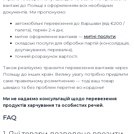
вантажі до Польщі з оформленням всіх необхідних
документів. Ми пропонуємо:
автомобільні перевезення до Варшави (від €200 /
палета), термін 2-4 дні;
митне оформлення вантажів —
митні послуги
;
складські послуги для обробки партій (консолідація,
доупакування, перевалка);
точний розрахунок вартості.
Також реалізуємо транзитні перевезення вантажів через
Польщу до інших країн. Велику увагу потрібно приділити
саме правильному розмитненню — тоді ваш товар
швидко та без проблем перетне всі кордони!
Ми не надаємо консультацій щодо перевезення
продуктів харчування та особистих речей.
FAQ
1. Які товари дозволено ввозити