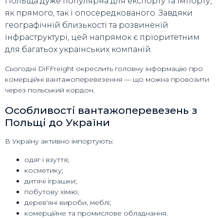
Польща дуже популярна для експорту та імпорту,
як прямого, так і опосередкованого. Завдяки
географічній близькості та розвиненій
інфраструктурі, цей напрямок є пріоритетним
для багатьох українських компаній.
Сьогодні DiFFreight окреслить головну інформацію про
комерційні вантажоперевезення — що можна провозити
через польський кордон.
Особливості вантажоперевезень з
Польщі до України
В Україну активно імпортують:
одяг і взуття;
косметику;
дитячі іграшки;
побутову хімію;
дерев'яні вироби, меблі;
комерційне та промислове обладнання.