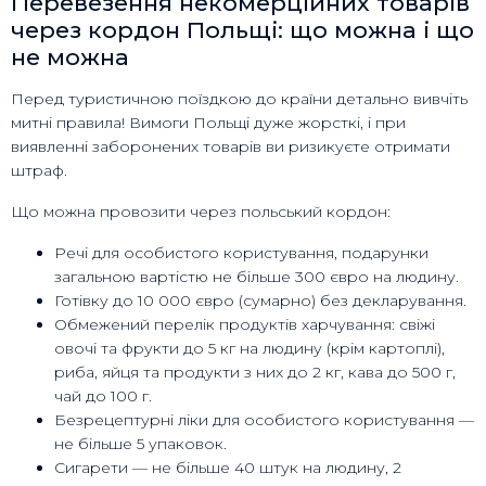
Перевезення некомерційних товарів
через кордон Польщі: що можна і що
не можна
Перед туристичною поїздкою до країни детально вивчіть
митні правила! Вимоги Польщі дуже жорсткі, і при
виявленні заборонених товарів ви ризикуєте отримати
штраф.
Що можна провозити через польський кордон:
Речі для особистого користування, подарунки
загальною вартістю не більше 300 євро на людину.
Готівку до 10 000 євро (сумарно) без декларування.
Обмежений перелік продуктів харчування: свіжі
овочі та фрукти до 5 кг на людину (крім картоплі),
риба, яйця та продукти з них до 2 кг, кава до 500 г,
чай до 100 г.
Безрецептурні ліки для особистого користування —
не більше 5 упаковок.
Сигарети — не більше 40 штук на людину, 2