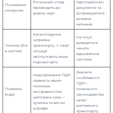
Ретельний огляд
підготувати всі
Посилення
призводить до
документи та
контролю
довгих черг.
дотримуватися
вказівок
митників.
Багатогодинна
Не існує:
затримка
доведеться
Технічні збої
транспорту. У такій
чекати
в системі
ситуації
відновлення
пропускають лише
системи.
порожні авто.
Вивчити
Недотримання ПДР,
особливості
наявність явних
ПДР і
технічних
Помилки
польського
несправностей,
водія
законодавства
шипована гума —
щодо
зупинка та високі
вантажного
штрафи.
транспорту.