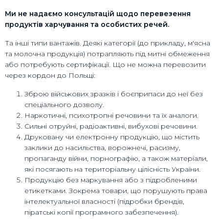
Ми не надаємо консультацій щодо перевезення
продуктів харчування та особистих речей.
Та інші типи вантажів. Деякі категорії (до прикладу, м'ясна
та молочна продукція) потрапляють під митні обмеження
або потребують сертифікації. Що не можна перевозити
через кордон до Польщі:
Зброю військових зразків і боєприпаси до неї без
спеціального дозволу.
Наркотичні, психотропні речовини та їх аналоги.
Сильні отруйні, радіоактивні, вибухові речовини.
Друковану чи електронну продукцію, що містить
заклики до насильства, ворожнечі, расизму,
пропаганду війни, порнографію, а також матеріали,
які посягають на територіальну цілісність України.
Продукцію без маркування або з підробленими
етикетками. Зокрема товари, що порушують права
інтелектуальної власності (підробки брендів,
піратські копії програмного забезпечення).