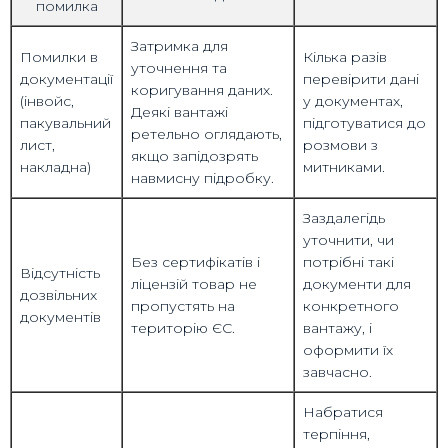
помилка
Затримка для
Помилки в
Кілька разів
уточнення та
документації
перевірити дані
коригування даних.
(інвойс,
у документах,
Деякі вантажі
пакувальний
підготуватися до
ретельно оглядають,
лист,
розмови з
якщо запідозрять
накладна)
митниками.
навмисну підробку.
Заздалегідь
уточнити, чи
Без сертифікатів і
потрібні такі
Відсутність
ліцензій товар не
документи для
дозвільних
пропустять на
конкретного
документів
територію ЄС.
вантажу, і
оформити їх
завчасно.
Набратися
терпіння,