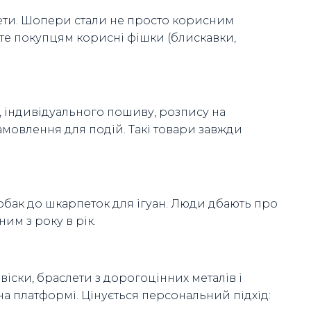
ети. Шопери стали не просто корисним
те покупцям корисні фішки (блискавки,
, індивідуального пошиву, розпису на
замовлення для подій. Такі товари завжди
собак до шкарпеток для ігуан. Люди дбають про
им з року в рік.
віски, браслети з дорогоцінних металів і
а платформі. Цінується персональний підхід: