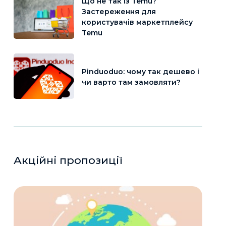
Що не так із Temu?
Застереження для
користувачів маркетплейсу
Temu
Pinduoduo: чому так дешево і
чи варто там замовляти?
Акційні пропозиції