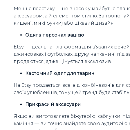
Менше пластику — це внесок у майбутнє план
аксесуаром, а й елементом стилю. Запропонуй
кишені, м’які ручки) або цікавий дизайн.
Одяг з персоналізацією
Etsy — ідеальна платформа для в’язаних речей
джинсовках і футболках, друку на тканині під 
продаються, адже цінується ексклюзив.
Кастомний одяг для тварин
На Etsy продається все: від комбінезонів для 
своїх улюбленців, тому цей тренд буде стабільн
Прикраси й аксесуари
Якщо ви виготовляєте біжутерію, каблучки, під
каміння — ви точно знайдете свою аудиторію н