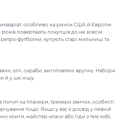
антикваріат, особливо на ринок США й Європи.
-х років повертають покупців до не зовсім
 ретро-футболки, купують старі мильниці та
ванн, олії, скраби, виготовлені вручну. Набори
и й у цю нішу.
 попит на планери, трекери звичок, особисті
чування тощо. Якщо у вас є досвід у певній
ні книги, майстер-класи або гіди з тем хобі,