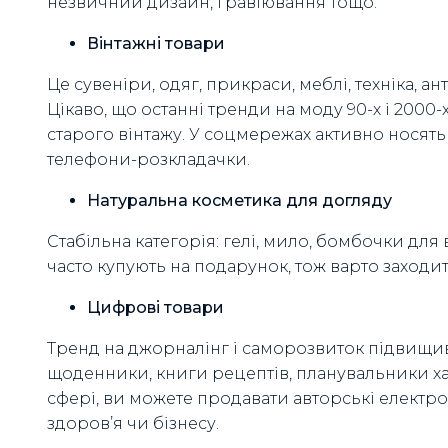
незвичний дизайн, гравіювання тощо.
Вінтажні товари
Це сувеніри, одяг, прикраси, меблі, техніка, 
Цікаво, що останні тренди на моду 90-х і 2000
старого вінтажу. У соцмережах активно носять
телефони-розкладачки.
Натуральна косметика для догляду
Стабільна категорія: гелі, мило, бомбочки для 
часто купують на подарунок, тож варто заходит
Цифрові товари
Тренд на джорналінг і саморозвиток підвищив
щоденники, книги рецептів, планувальники хар
сфері, ви можете продавати авторські електрон
здоров’я чи бізнесу.