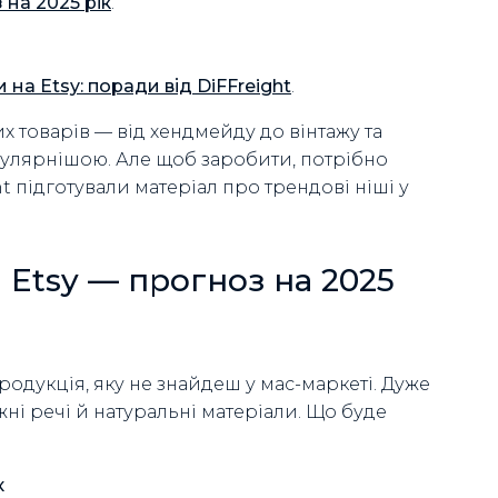
 на 2025 рік
.
на Etsy: поради від DiFFreight
.
 товарів — від хендмейду до вінтажу та
пулярнішою. Але щоб заробити, потрібно
ht підготували матеріал про трендові ніші у
 Etsy — прогноз на 2025
одукція, яку не знайдеш у мас-маркеті. Дуже
жні речі й натуральні матеріали. Що буде
к