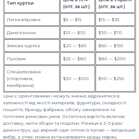
Тип куртки
(опт, за шт.)
(опт, за шт.)
Легка вітровка
$5 — $15
$15 — $35
Демісезонна
$10 — $30
$30 — $70
Зимова куртка
$20 — $60
$60 — $150
Пуховик
$25 — $80
$80 — $200
Спеціалізована
(спортивна,
$30 — $100
$90 — $250
мембранна)
Ціни є орієнтовними і можуть значно відрізнятися в
залежності від якості матеріалів, фурнітури, складності
пошиття, бренду фабрики, обсягу замовлення та
поточних ринкових умов. Остаточна вартість включає
доставку, митні збори та податки. Різниця в 2–3 рази
демонструє, що верхній одяг оптом із Китаю — вигідніший
вибір, а отже, можна встановлювати кращу маржу.