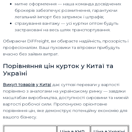
митне оформлення — наша команда досвідчених
брокерів забезпечує розмитнення, гарантуючи
легальний імпорт без затримок і штрафів;
страхування вантажу — усі куртки оптом будуть
застраховані на весь шлях транспортування.
Обираючи DiFFreight, ви обираєте надійність, прозорість і
професіоналізм. Ваші пуховики та вітровки прибудуть
вчасно без зайвих витрат.
Порівняння цін курток у Китаї та
Україні
Викуп товарів у Китаї
дає суттєві переваги у вартості
порівняно з аналогами на українському ринку — завдяки
масштабам виробництва, доступності сировини та нижчій
вартості робочої сили. Пропонуємо орієнтовне
порівняння цін, яке демонструє потенційну економію для
вашого бізнесу.
Ціна в КНР
Ціна в Україні