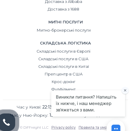
Доставка з Alibaba
Доставка з 1688
МИТНІ ПОСЛУГИ
Митно-брокерські послуги
СКЛАДСЬКА ЛОГІСТИКА
Складські послуги в Європі
Складські послуги в США
Складські послуги в Китаї
Преп центр в США
Крос-докінг
Фулфілмент
Час у Києві:
22:13
Час у Пекіні:
03:13
Час у Нью-Йорку:
15:13
Час у Лондоні:
20:13
© DiFFreight LLC
Privacy policy
Правила та умови