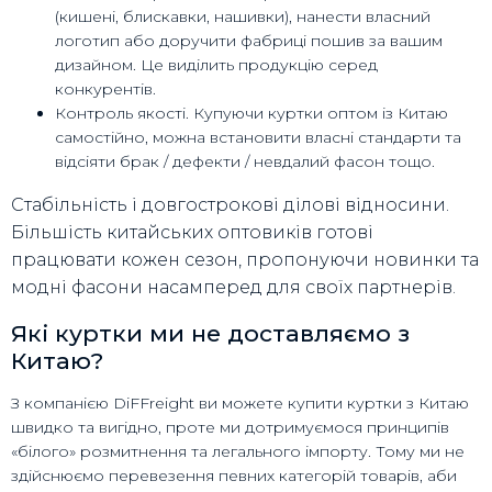
(кишені, блискавки, нашивки), нанести власний
логотип або доручити фабриці пошив за вашим
дизайном. Це виділить продукцію серед
конкурентів.
Контроль якості. Купуючи куртки оптом із Китаю
самостійно, можна встановити власні стандарти та
відсіяти брак / дефекти / невдалий фасон тощо.
Стабільність і довгострокові ділові відносини.
Більшість китайських оптовиків готові
працювати кожен сезон, пропонуючи новинки та
модні фасони насамперед для своїх партнерів.
Які куртки ми не доставляємо з
Китаю?
З компанією DiFFreight ви можете купити куртки з Китаю
швидко та вигідно, проте ми дотримуємося принципів
«білого» розмитнення та легального імпорту. Тому ми не
здійснюємо перевезення певних категорій товарів, аби