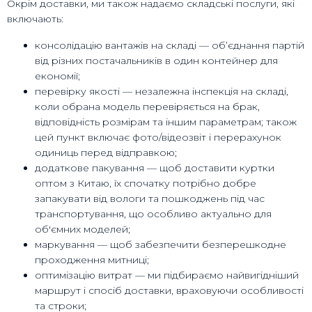
Окрім доставки, ми також надаємо складські послуги, які
включають:
консолідацію вантажів на складі — об’єднання партій
від різних постачальників в один контейнер для
економії;
перевірку якості — незалежна інспекція на складі,
коли обрана модель перевіряється на брак,
відповідність розмірам та іншим параметрам; також
цей пункт включає фото/відеозвіт і перерахунок
одиниць перед відправкою;
додаткове пакування — щоб доставити куртки
оптом з Китаю, їх спочатку потрібно добре
запакувати від вологи та пошкоджень під час
транспортування, що особливо актуально для
об'ємних моделей;
маркування — щоб забезпечити безперешкодне
проходження митниці;
оптимізацію витрат — ми підбираємо найвигідніший
маршрут і спосіб доставки, враховуючи особливості
та строки;