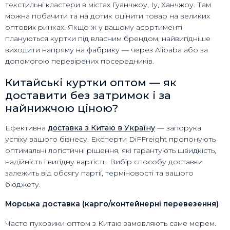
текстильні кластери в містах Гуанчжоу, Іу, Ханчжоу. Там
можна побачити та на дотик оцінити товар на великих
оптових ринках. Якщо ж у вашому асортименті
плануються куртки під власним брендом, найвигідніше
виходити напряму на фабрику — через Alibaba або за
допомогою перевірених посередників.
Китайські куртки оптом — як
доставити без затримок і за
найнижчою ціною?
Ефективна
доставка з Китаю в Україну
— запорука
успіху вашого бізнесу. Експерти DiFFreight пропонують
оптимальні логістичні рішення, які гарантують швидкість,
надійність і вигідну вартість. Вибір способу доставки
залежить від обсягу партії, терміновості та вашого
бюджету.
Морська доставка (карго/контейнерні перевезення)
Часто пуховики оптом з Китаю замовляють саме морем.