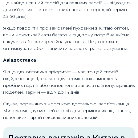
Це найдешевший спосіб для великих партій — підходить
для об’ємних і не термінових вантажів (середній термін —
35–50 днів).
Якщо говорити про замовлені пуховики з Китаю оптом,
вони можуть займати багато місця, тому потрібна якісна
вакуумна або компресійна упаковка. Це дозволить
оптимізувати обсяг і знизити вартість транспортування.
Авіадоставка
Якщо для оптовика пріоритет — час, то цей спосіб
підійде краще. Ідеально для термінових замовлень,
пробних партій або поповнення запасів найпопулярніших
моделей. Термін — від 7 до 14 днів.
Однак, порівняно з морською доставкою, вартість вища.
Ми рекомендуємо цей спосіб для термінових відправок,
невеликих партій і ексклюзивних колекцій.
Доставка вантажів з Китаю в