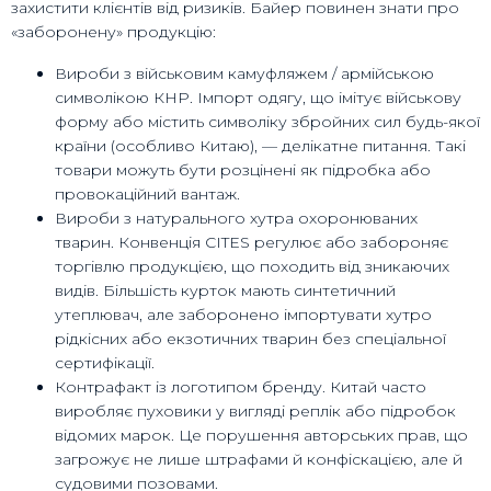
захистити клієнтів від ризиків. Байер повинен знати про
«заборонену» продукцію:
Вироби з військовим камуфляжем / армійською
символікою КНР. Імпорт одягу, що імітує військову
форму або містить символіку збройних сил будь-якої
країни (особливо Китаю), — делікатне питання. Такі
товари можуть бути розцінені як підробка або
провокаційний вантаж.
Вироби з натурального хутра охоронюваних
тварин. Конвенція CITES регулює або забороняє
торгівлю продукцією, що походить від зникаючих
видів. Більшість курток мають синтетичний
утеплювач, але заборонено імпортувати хутро
рідкісних або екзотичних тварин без спеціальної
сертифікації.
Контрафакт із логотипом бренду. Китай часто
виробляє пуховики у вигляді реплік або підробок
відомих марок. Це порушення авторських прав, що
загрожує не лише штрафами й конфіскацією, але й
судовими позовами.