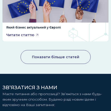
Який бізнес актуальний у Європі
Читати статтю
Показати більше статей
ЗВ’ЯЗАТИСЯ З НАМИ
Маєте питання або пропозиції? Зв’яжіться з нами будь-
яким зручним способом. Будемо раді новим ідеям і
відповімо на Ваші запитання: