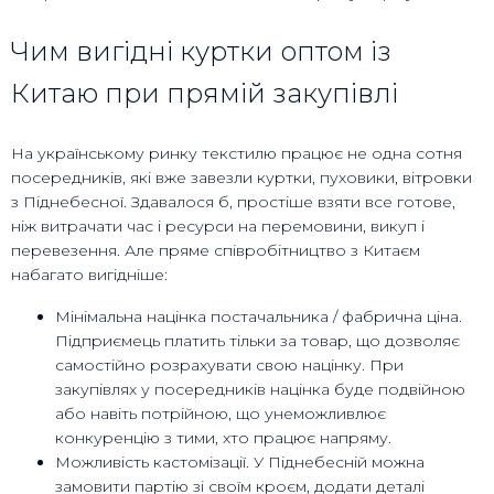
Чим вигідні куртки оптом із
Китаю при прямій закупівлі
На українському ринку текстилю працює не одна сотня
посередників, які вже завезли куртки, пуховики, вітровки
з Піднебесної. Здавалося б, простіше взяти все готове,
ніж витрачати час і ресурси на перемовини, викуп і
перевезення. Але пряме співробітництво з Китаєм
набагато вигідніше:
Мінімальна націнка постачальника / фабрична ціна.
Підприємець платить тільки за товар, що дозволяє
самостійно розрахувати свою націнку. При
закупівлях у посередників націнка буде подвійною
або навіть потрійною, що унеможливлює
конкуренцію з тими, хто працює напряму.
Можливість кастомізації. У Піднебесній можна
замовити партію зі своїм кроєм, додати деталі