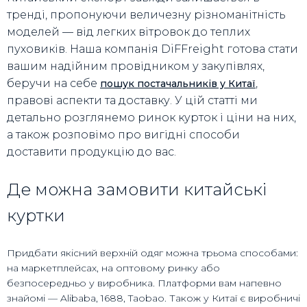
тренді, пропонуючи величезну різноманітність
моделей — від легких вітровок до теплих
пуховиків. Наша компанія DiFFreight готова стати
вашим надійним провідником у закупівлях,
беручи на себе
,
пошук постачальників у Китаї
правові аспекти та доставку. У цій статті ми
детально розглянемо ринок курток і ціни на них,
а також розповімо про вигідні способи
доставити продукцію до вас.
Де можна замовити китайські
куртки
Придбати якісний верхній одяг можна трьома способами:
на маркетплейсах, на оптовому ринку або
безпосередньо у виробника. Платформи вам напевно
знайомі — Alibaba, 1688, Taobao. Також у Китаї є виробничі