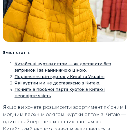
Зміст статті:
Китайські куртки оптом — як доставити без
затримок і за найнижчою ціною
.
Порівняння цін курток у Китаї та Україні
.
Які куртки ми не доставляємо з Китаю
.
Почніть з пробної партії курток з Китаю і
перевірте якість
.
Якщо ви хочете розширити асортимент якісним і
модним верхнім одягом, куртки оптом з Китаю —
один з найперспективніших напрямків.
Китайський експорт завжди залишається в