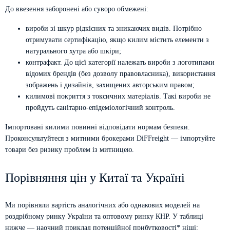
До ввезення заборонені або суворо обмежені:
вироби зі шкур рідкісних та зникаючих видів. Потрібно
отримувати сертифікацію, якщо килим містить елементи з
натурального хутра або шкіри;
контрафакт. До цієї категорії належать вироби з логотипами
відомих брендів (без дозволу правовласника), використання
зображень і дизайнів, захищених авторським правом;
килимові покриття з токсичних матеріалів. Такі вироби не
пройдуть санітарно-епідеміологічний контроль.
Імпортовані килими повинні відповідати нормам безпеки.
Проконсультуйтеся з митними брокерами DiFFreight — імпортуйте
товари без ризику проблем із митницею.
Порівняння цін у Китаї та Україні
Ми порівняли вартість аналогічних або однакових моделей на
роздрібному ринку України та оптовому ринку КНР. У таблиці
нижче — наочний приклад потенційної прибутковості* ніші: