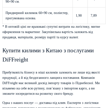
90×90 см.
Придверний килимок 60×90 см, поліестер,
1,90
7,89
прогумована основа.
* В оптовій ціні не враховані супутні витрати на логістику, митне
оформлення та маркетинг. Закупівельна вартість залежить від
продавця, матеріалів, розміру партії та курсу валют.
Купити килими з Китаю з послугами
DiFFreight
Прибутковість бізнесу в ніші килимів залежить не лише від якості
продукції, а й від бездоганного ланцюга постачання. Компанія
DiFFreight має великий досвід імпорту товарів із Піднебесної. Ми
візьмемо на себе всю рутину, пов’язану з імпортом карго, а ви
зможете зосередитися на розвитку свого бренду.
Одна з наших послуг — доставка під ключ. Експерти з логістики