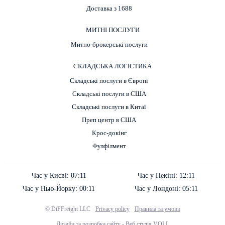
Доставка з 1688
МИТНІ ПОСЛУГИ
Митно-брокерські послуги
СКЛАДСЬКА ЛОГІСТИКА
Складські послуги в Європі
Складські послуги в США
Складські послуги в Китаї
Преп центр в США
Крос-докінг
Фулфілмент
Час у Києві:
07:11
Час у Пекіні:
12:11
Час у Нью-Йорку:
00:11
Час у Лондоні:
05:11
© DiFFreight LLC
Privacy policy
Правила та умови
Дизайн та розробка сайту -
Веб студія VOLL