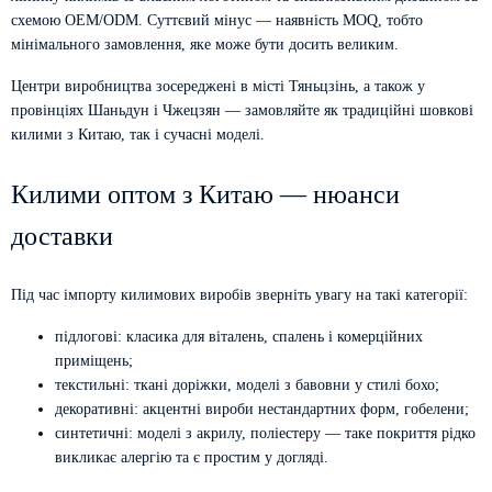
схемою OEM/ODM. Суттєвий мінус — наявність MOQ, тобто
мінімального замовлення, яке може бути досить великим.
Центри виробництва зосереджені в місті Тяньцзінь, а також у
провінціях Шаньдун і Чжецзян — замовляйте як традиційні шовкові
килими з Китаю, так і сучасні моделі.
Килими оптом з Китаю — нюанси
доставки
Під час імпорту килимових виробів зверніть увагу на такі категорії:
підлогові: класика для віталень, спалень і комерційних
приміщень;
текстильні: ткані доріжки, моделі з бавовни у стилі бохо;
декоративні: акцентні вироби нестандартних форм, гобелени;
синтетичні: моделі з акрилу, поліестеру — таке покриття рідко
викликає алергію та є простим у догляді.