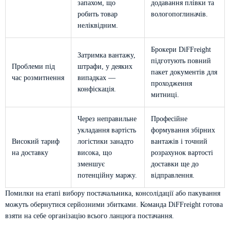
запахом, що
додавання плівки та
робить товар
вологопоглиначів.
неліквідним.
Брокери DiFFreight
Затримка вантажу,
підготують повний
Проблеми під
штрафи, у деяких
пакет документів для
час розмитнення
випадках —
проходження
конфіскація.
митниці.
Через неправильне
Професійне
укладання вартість
формування збірних
Високий тариф
логістики занадто
вантажів і точний
на доставку
висока, що
розрахунок вартості
зменшує
доставки ще до
потенційну маржу.
відправлення.
Помилки на етапі вибору постачальника, консолідації або пакування
можуть обернутися серйозними збитками. Команда DiFFreight готова
взяти на себе організацію всього ланцюга постачання.