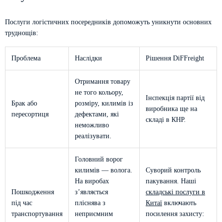
Послуги логістичних посередників допоможуть уникнути основних
труднощів:
Проблема
Наслідки
Рішення DiFFreight
Отримання товару
не того кольору,
Інспекція партії від
Брак або
розміру, килимів із
виробника ще на
пересортиця
дефектами, які
складі в КНР.
неможливо
реалізувати.
Головний ворог
килимів — волога.
Суворий контроль
На виробах
пакування. Наші
Пошкодження
з’являється
складські послуги в
під час
пліснява з
Китаї
включають
транспортування
неприємним
посилення захисту: