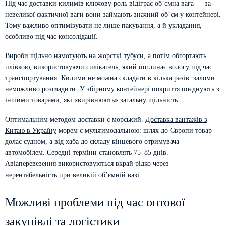
Під час доставки килимів ключову роль відіграє об’ємна вага — за
невеликої фактичної ваги вони займають значний об’єм у контейнері.
Тому важливо оптимізувати не лише пакування, а й укладання,
особливо під час консолідації.
Вироби щільно намотують на жорсткі тубуси, а потім обгортають
плівкою, використовуючи силікагель, який поглинає вологу під час
транспортування. Килими не можна складати в кілька разів: заломи
неможливо розгладити. У збірному контейнері покриття поєднують з
іншими товарами, які «вирівнюють» загальну щільність.
Оптимальним методом доставки є морський.
Доставка вантажів з
Китаю в Україну
морем є мультимодальною: шлях до Європи товар
долає судном, а від хаба до складу кінцевого отримувача —
автомобілем. Середні терміни становлять 75–85 днів.
Авіаперевезення використовуються вкрай рідко через
нерентабельність при великій об’ємній вазі.
Можливі проблеми під час оптової
закупівлі та логістики