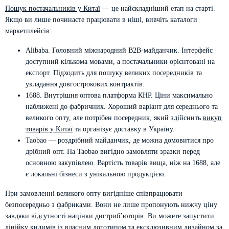
Пошук постачальників у Китаї
— це найскладніший етап на старті.
Якщо ви лише починаєте працювати в ніші, вивчіть каталоги
маркетплейсів:
Alibaba. Головний міжнародний B2B-майданчик. Інтерфейс
доступний кількома мовами, а постачальники орієнтовані на
експорт. Підходить для пошуку великих посередників та
укладання довгострокових контрактів.
1688. Внутрішня оптова платформа КНР. Ціни максимально
наближені до фабричних. Хороший варіант для середнього та
великого опту, але потрібен посередник, який здійснить
викуп
товарів у Китаї
та організує доставку в Україну.
Taobao — роздрібний майданчик, де можна домовитися про
дрібний опт. На Taobao вигідно замовляти зразки перед
основною закупівлею. Вартість товарів вища, ніж на 1688, але
є локальні бізнеси з унікальною продукцією.
При замовленні великого опту вигідніше співпрацювати
безпосередньо з фабриками. Вони не лише пропонують нижчу ціну
завдяки відсутності націнки дистриб’юторів. Ви можете запустити
лінійку килимів із власним логотипом та ексклюзивним дизайном за