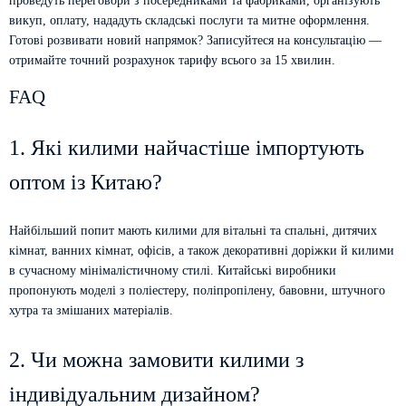
проведуть переговори з посередниками та фабриками, організують
викуп, оплату, нададуть складські послуги та митне оформлення.
Готові розвивати новий напрямок? Записуйтеся на консультацію —
отримайте точний розрахунок тарифу всього за 15 хвилин.
FAQ
1. Які килими найчастіше імпортують
оптом із Китаю?
Найбільший попит мають килими для вітальні та спальні, дитячих
кімнат, ванних кімнат, офісів, а також декоративні доріжки й килими
в сучасному мінімалістичному стилі. Китайські виробники
пропонують моделі з поліестеру, поліпропілену, бавовни, штучного
хутра та змішаних матеріалів.
2. Чи можна замовити килими з
індивідуальним дизайном?