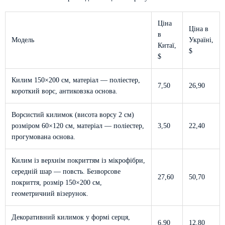
Ціна
Ціна в
в
Модель
Україні,
Китаї,
$
$
Килим 150×200 см, матеріал — поліестер,
7,50
26,90
короткий ворс, антиковзка основа.
Ворсистий килимок (висота ворсу 2 см)
розміром 60×120 см, матеріал — поліестер,
3,50
22,40
прогумована основа.
Килим із верхнім покриттям із мікрофібри,
середній шар — повсть. Безворсове
27,60
50,70
покриття, розмір 150×200 см,
геометричний візерунок.
Декоративний килимок у формі серця,
6,90
12,80