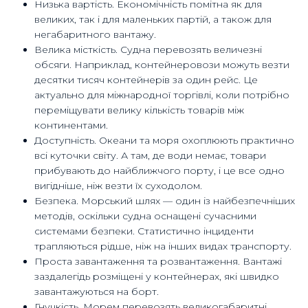
Низька вартість. Економічність помітна як для
великих, так і для маленьких партій, а також для
негабаритного вантажу.
Велика місткість. Судна перевозять величезні
обсяги. Наприклад, контейнеровози можуть везти
десятки тисяч контейнерів за один рейс. Це
актуально для міжнародної торгівлі, коли потрібно
переміщувати велику кількість товарів між
континентами.
Доступність. Океани та моря охоплюють практично
всі куточки світу. А там, де води немає, товари
прибувають до найближчого порту, і це все одно
вигідніше, ніж везти їх суходолом.
Безпека. Морський шлях — один із найбезпечніших
методів, оскільки судна оснащені сучасними
системами безпеки. Статистично інциденти
трапляються рідше, ніж на інших видах транспорту.
Проста завантаження та розвантаження. Вантажі
заздалегідь розміщені у контейнерах, які швидко
завантажуються на борт.
Гнучкість. Морем перевозять великогабаритні,