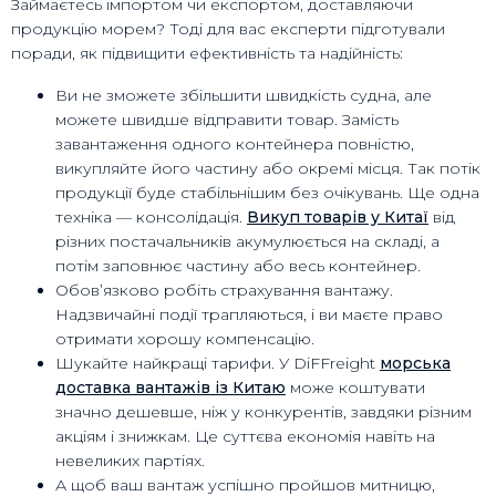
Займаєтесь імпортом чи експортом, доставляючи
продукцію морем? Тоді для вас експерти підготували
поради, як підвищити ефективність та надійність:
Ви не зможете збільшити швидкість судна, але
можете швидше відправити товар. Замість
завантаження одного контейнера повністю,
викупляйте його частину або окремі місця. Так потік
продукції буде стабільнішим без очікувань. Ще одна
техніка — консолідація.
Викуп товарів у Китаї
від
різних постачальників акумулюється на складі, а
потім заповнює частину або весь контейнер.
Обов’язково робіть страхування вантажу.
Надзвичайні події трапляються, і ви маєте право
отримати хорошу компенсацію.
Шукайте найкращі тарифи. У DiFFreight
морська
доставка вантажів із Китаю
може коштувати
значно дешевше, ніж у конкурентів, завдяки різним
акціям і знижкам. Це суттєва економія навіть на
невеликих партіях.
А щоб ваш вантаж успішно пройшов митницю,