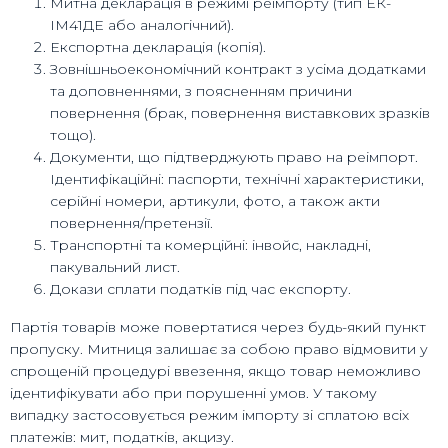
Митна декларація в режимі реімпорту (тип ЕК-
ІМ41ДЕ або аналогічний).
Експортна декларація (копія).
Зовнішньоекономічний контракт з усіма додатками
та доповненнями, з поясненням причини
повернення (брак, повернення виставкових зразків
тощо).
Документи, що підтверджують право на реімпорт.
Ідентифікаційні: паспорти, технічні характеристики,
серійні номери, артикули, фото, а також акти
повернення/претензії.
Транспортні та комерційні: інвойс, накладні,
пакувальний лист.
Докази сплати податків під час експорту.
Партія товарів може повертатися через будь-який пункт
пропуску. Митниця залишає за собою право відмовити у
спрощеній процедурі ввезення, якщо товар неможливо
ідентифікувати або при порушенні умов. У такому
випадку застосовується режим імпорту зі сплатою всіх
платежів: мит, податків, акцизу.