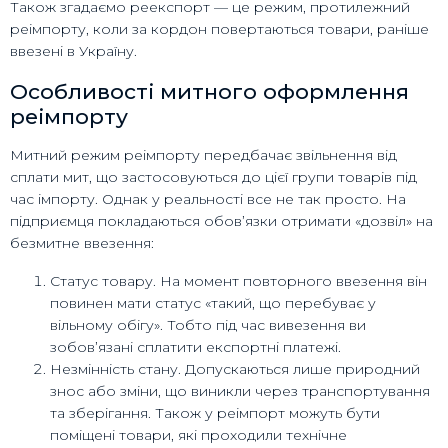
Також згадаємо реекспорт — це режим, протилежний
реімпорту, коли за кордон повертаються товари, раніше
ввезені в Україну.
Особливості митного оформлення
реімпорту
Митний режим реімпорту передбачає звільнення від
сплати мит, що застосовуються до цієї групи товарів під
час імпорту. Однак у реальності все не так просто. На
підприємця покладаються обов’язки отримати «дозвіл» на
безмитне ввезення:
Статус товару. На момент повторного ввезення він
повинен мати статус «такий, що перебуває у
вільному обігу». Тобто під час вивезення ви
зобов’язані сплатити експортні платежі.
Незмінність стану. Допускаються лише природний
знос або зміни, що виникли через транспортування
та зберігання. Також у реімпорт можуть бути
поміщені товари, які проходили технічне