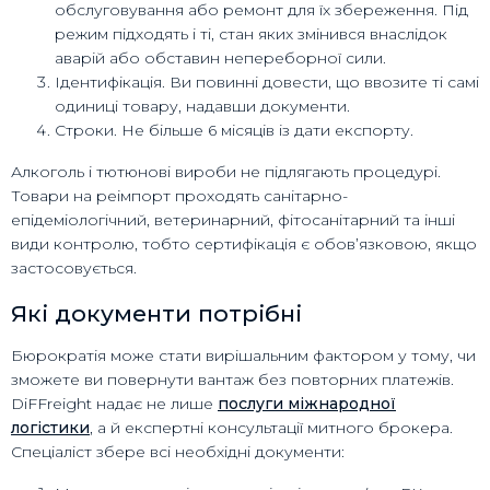
обслуговування або ремонт для їх збереження. Під
режим підходять і ті, стан яких змінився внаслідок
аварій або обставин непереборної сили.
Ідентифікація. Ви повинні довести, що ввозите ті самі
одиниці товару, надавши документи.
Строки. Не більше 6 місяців із дати експорту.
Алкоголь і тютюнові вироби не підлягають процедурі.
Товари на реімпорт проходять санітарно-
епідеміологічний, ветеринарний, фітосанітарний та інші
види контролю, тобто сертифікація є обов’язковою, якщо
застосовується.
Які документи потрібні
Бюрократія може стати вирішальним фактором у тому, чи
зможете ви повернути вантаж без повторних платежів.
DiFFreight надає не лише
послуги міжнародної
логістики
, а й експертні консультації митного брокера.
Спеціаліст збере всі необхідні документи: