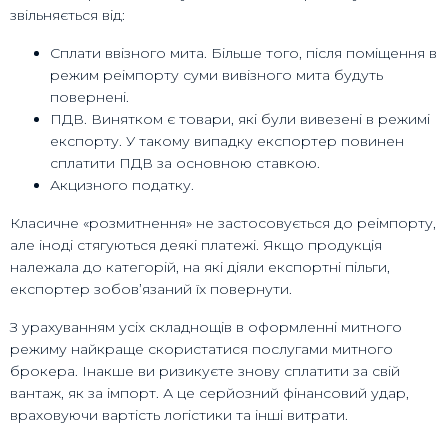
звільняється від:
Сплати ввізного мита. Більше того, після поміщення в
режим реімпорту суми вивізного мита будуть
повернені.
ПДВ. Винятком є товари, які були вивезені в режимі
експорту. У такому випадку експортер повинен
сплатити ПДВ за основною ставкою.
Акцизного податку.
Класичне «розмитнення» не застосовується до реімпорту,
але іноді стягуються деякі платежі. Якщо продукція
належала до категорій, на які діяли експортні пільги,
експортер зобов’язаний їх повернути.
З урахуванням усіх складнощів в оформленні митного
режиму найкраще скористатися послугами митного
брокера. Інакше ви ризикуєте знову сплатити за свій
вантаж, як за імпорт. А це серйозний фінансовий удар,
враховуючи вартість логістики та інші витрати.