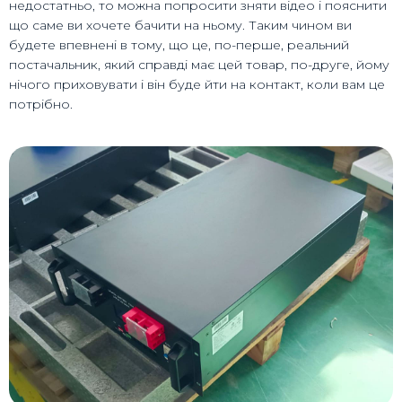
недостатньо, то можна попросити зняти відео і пояснити
що саме ви хочете бачити на ньому. Таким чином ви
будете впевнені в тому, що це, по-перше, реальний
постачальник, який справді має цей товар, по-друге, йому
нічого приховувати і він буде йти на контакт, коли вам це
потрібно.