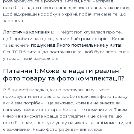
розчаровуються в роботі з Китаєм, коли насправді
потрібно задати всього лише декілька правильних питань,
щоб відкривши коробку в Україні, побачити саме те, що
замовляв.
Логістична компанія
DiFFreight попіклувалася про те,
щоб зробити вас досвідченим байєром товарів з Китаю
та здійснити
пошук надійного постачальника у Китаї
.
Ось ТОП 5 питань до постачальника, щоб бути впевненим
у товарі, який замовляєте.
Питання 1: Можете надати реальні
фото товару та фото комплектації?
В більшості випадків, якщо постачальнику нічого
приховувати, він з радістю зробить декілька фото товару,
який вам потрібен. І це важливо, коли ви не знаєте як
напряму замовити товар із Китаю і не помилитись. Таким
чином ви зможете краще розгледіти чи це саме те, що
потрібно вам, звернути увагу на якість, та інші моменти, які
є важливими. Якщо фотографії вам виявилось