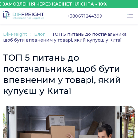
ЛЕННЯ ЧЕРЕЗ КАБІНЕТ КЛІЄНТА - 10%
ЗН
+380671244399
DiFFreight
Блог
ТОП 5 питань до постачальника,
щоб бути впевненим у товарі, який купуєш у Китаї
ТОП 5 питань до
постачальника, щоб бути
впевненим у товарі, який
купуєш у Китаї