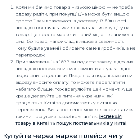
Коли ми бачимо товар з низькою ціною — не треба
одразу радіти, при покупці ціна може бути вищою
просто її вам враховують в доставку. В більшості
випадків постачальники ставлять занижену ціну на
товар. Це просто маркетинговий хід, а не занижена
ціна, бо товар, наприклад, вийшов з сезонності.
Тому будьте уважні і обирайте саме виробників, а не
перепродаж.
При замовленні на 1688 ви подаєте заявку, в деяких
випадках постачальник має замінити актуальні дані
щодо ціни та доставки. Якщо після подачі заявки ви
відразу вносите оплату, то можете переплатити
набагато більше, тож врегулюйте цей момент. А ще
краще делегуйте це питання українцям, які
працюють в Китаї та допомагають у питаннях
перевезення. Ви також легко можете скористатися
такими послугами нашої компанії як:
інспекція
товару в Китаї
та
пошук постачальників у Китаї
.
Купуйте через маркетплейси чи у