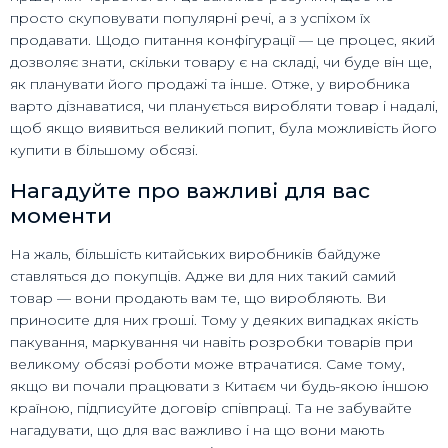
просто скуповувати популярні речі, а з успіхом їх
продавати. Щодо питання конфігурації — це процес, який
дозволяє знати, скільки товару є на складі, чи буде він ще,
як планувати його продажі та інше. Отже, у виробника
варто дізнаватися, чи планується виробляти товар і надалі,
щоб якщо виявиться великий попит, була можливість його
купити в більшому обсязі.
Нагадуйте про важливі для вас
моменти
На жаль, більшість китайських виробників байдуже
ставляться до покупців. Адже ви для них такий самий
товар — вони продають вам те, що виробляють. Ви
приносите для них гроші. Тому у деяких випадках якість
пакування, маркування чи навіть розробки товарів при
великому обсязі роботи може втрачатися. Саме тому,
якщо ви почали працювати з Китаєм чи будь-якою іншою
країною, підписуйте договір співпраці. Та не забувайте
нагадувати, що для вас важливо і на що вони мають