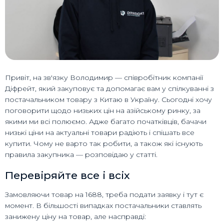
Привіт, на зв'язку Володимир — співробітник компанії
Діфрейт, який закуповує та допомагає вам у спілкуванні з
постачальником товару з Китаю в Україну. Сьогодні хочу
поговорити щодо низьких цін на азійському ринку, за
якими ми всі полюємо. Адже багато початківців, бачачи
низькі ціни на актуальні товари радіють і спішать все
купити. Чому не варто так робити, а також які існують
правила закупника — розповідаю у статті.
Перевіряйте все і всіх
Замовляючи товар на 1688, треба подати заявку і тут є
момент. В більшості випадках постачальники ставлять
занижену ціну на товар, але насправді: