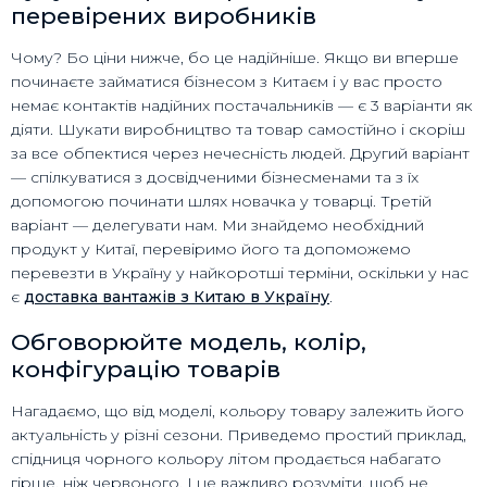
перевірених виробників
Чому? Бо ціни нижче, бо це надійніше. Якщо ви вперше
починаєте займатися бізнесом з Китаєм і у вас просто
немає контактів надійних постачальників — є 3 варіанти як
діяти. Шукати виробництво та товар самостійно і скоріш
за все обпектися через нечесність людей. Другий варіант
— спілкуватися з досвідченими бізнесменами та з їх
допомогою починати шлях новачка у товарці. Третій
варіант — делегувати нам. Ми знайдемо необхідний
продукт у Китаї, перевіримо його та допоможемо
перевезти в Україну у найкоротші терміни, оскільки у нас
є
доставка вантажів з Китаю в Україну
.
Обговорюйте модель, колір,
конфігурацію товарів
Нагадаємо, що від моделі, кольору товару залежить його
актуальність у різні сезони. Приведемо простий приклад,
спідниця чорного кольору літом продається набагато
гірше, ніж червоного. І це важливо розуміти, щоб не