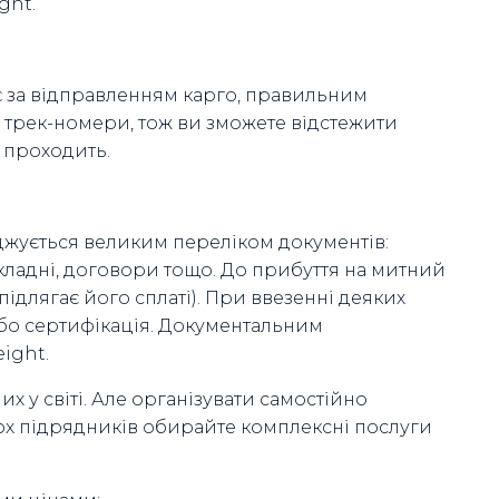
ght.
є за відправленням карго, правильним
 трек-номери, тож ви зможете відстежити
а проходить.
жується великим переліком документів:
накладні, договори тощо. До прибуття на митний
ідлягає його сплаті). При ввезенні деяких
або сертифікація. Документальним
ight.
 у світі. Але організувати самостійно
ькох підрядників обирайте комплексні послуги