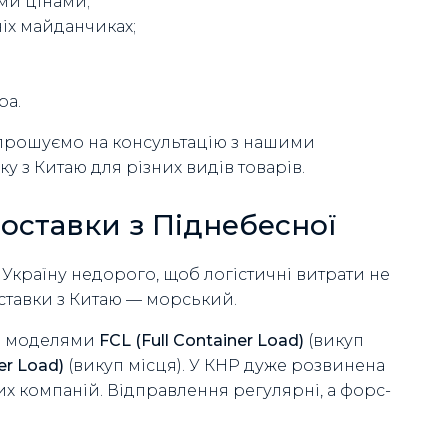
ми цінами;
ніх майданчиках;
ра.
апрошуємо на консультацію з нашими
у з Китаю для різних видів товарів.
оставки з Піднебесної
 Україну недорого, щоб логістичні витрати не
ставки з Китаю — морський.
за моделями
FCL (Full Container Load)
(викуп
er Load)
(викуп місця). У КНР дуже розвинена
их компаній. Відправлення регулярні, а форс-