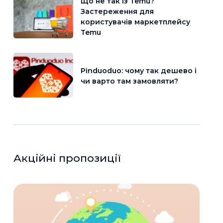
Що не так із Temu?
Застереження для
користувачів маркетплейсу
Temu
Pinduoduo: чому так дешево і
чи варто там замовляти?
Акційні пропозиції