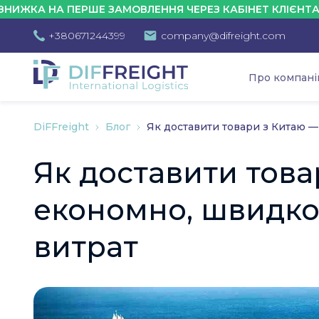
А ПЕРШЕ ЗАМОВЛЕННЯ ЧЕРЕЗ КАБІНЕТ КЛІЄНТА - 10%
+380671244399
company@difreight.com
Про компан
DiFFreight
Блог
Як доставити товари з Китаю —
Як доставити това
економно, швидко 
витрат