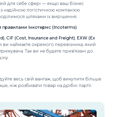
вій для себе сфері — якщо ваш бізнес
е з надійною логістичною компанією
поділимося шляхами їх вирішення.
 правилами Інкотермс (Incoterms)
d)
,
CIF (Cost, Insurance and Freight)
,
EXW (Ex
и ви наймаєте окремого перевізника, який
тримувача. Так ви не будете прив'язані до
іну.
ідуйте весь свій вантаж, щоб викупити більше
е, ніж розбивати товар на дрібні партії.