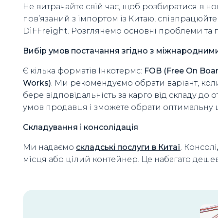
Не витрачайте свій час, щоб розбиратися в но
пов’язаний з імпортом із Китаю, співпрацюйт
DiFFreight. Розглянемо основні проблеми та 
Вибір умов постачання згідно з міжнародними
Є кілька форматів Інкотермс:
FOB (Free On Boar
Works)
. Ми рекомендуємо обрати варіант, кол
бере відповідальність за карго від складу до о
умов продавця і зможете обрати оптимальну ц
Складування і консолідація
Ми надаємо
складські послуги в Китаї
. Консол
місця або цілий контейнер. Це набагато дешевш