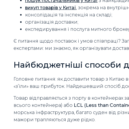
пошук постачальників у Китаї
з найкращи
викуп товарів у Китаї
, зокрема на внутріш
консолідація та інспекція на складі;
організація доставки;
експедирування і послуга митного броке
Є питання щодо поставок і умов співпраці? З
експертами: ми знаємо, як організувати доставк
Найбюджетніші способи д
Головне питання: як доставити товар з Китаю в
«з’їли» ваш прибуток. Найдешевший спосіб до
Товар відправляється з порту в контейнерах 
всього контейнера) або
LCL (Less than Contain
морська інфраструктура, багато суден від різн
мажори трапляються дуже рідко.