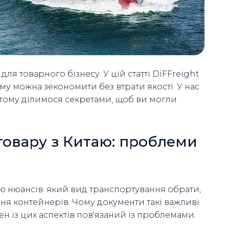
ля товарного бізнесу. У цій статті DiFFreight
ому можна зекономити без втрати якості. У нас
тому ділимося секретами, щоб ви могли
 товару з Китаю: проблеми
стю нюансів: який вид транспортування обрати,
ня контейнерів. Чому документи такі важливі
н із цих аспектів пов'язаний із проблемами.