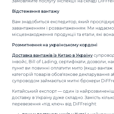
Замовляйте послугу інспекції на складі DiFFrei
Відстеження вантажу
Вам знадобиться експедитор, який прослідку
завантаженням і розвантаженням. Ми надаємо
місцезнаходження продукції та етапи, які вон
Розмитнення на українському кордоні
Доставка вантажів із Китаю в Україну
супровод
інвойс, Bill of Lading, сертифікати, дозволи, 
пункт ви повинні оплатити мито (якщо вантаж п
категорій товарів обов'язкове декларування 
супроводом займаються митні брокери DiFFre
Китайський експорт — один із найрозвиненіших
доставку в Україну дуже складно. Замість кіл
перевезення «під ключ» від DiFFreight: