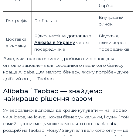
бар’єр
Внутрішній
Географія
Глобальна
ринок
Рідко, частіше
доставка з
Відсутня,
Доставка
Алібаба в Україну
через
тільки через
в Україну
посередників
посередників
Виходячи з характеристик, робимо висновок: для
оптових замовлень для середнього і великого бізнесу
краще Alibaba. Для малого бізнесу, якому потрібен дуже
дрібний опт, — Taobao.
Alibaba і Taobao — знайдемо
найкраще рішення разом
Універсальної відповіді, де краще купувати — на Taobao
чи Alibaba, не існує. Кожен бізнес унікальний, і один і той
самий підприємець може замовляти і опт на Alibaba, і
роздріб на Taobao. Чому? Закупівля великого опту — це