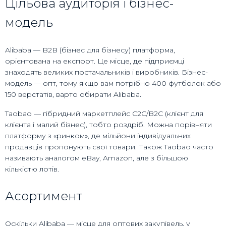
Цільова аудиторія і бізнес-
модель
Alibaba — B2B (бізнес для бізнесу) платформа,
орієнтована на експорт. Це місце, де підприємці
знаходять великих постачальників і виробників. Бізнес-
модель — опт, тому якщо вам потрібно 400 футболок або
150 верстатів, варто обирати Alibaba.
Taobao — гібридний маркетплейс C2C/B2C (клієнт для
клієнта і малий бізнес), тобто роздріб. Можна порівняти
платформу з «ринком», де мільйони індивідуальних
продавців пропонують свої товари. Також Taobao часто
називають аналогом eBay, Amazon, але з більшою
кількістю лотів.
Асортимент
Оскільки Alibaba — місце для оптових закупівель, у