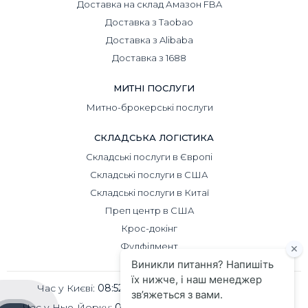
Доставка на склад Амазон FBA
Доставка з Taobao
Доставка з Alibaba
Доставка з 1688
МИТНІ ПОСЛУГИ
Митно-брокерські послуги
СКЛАДСЬКА ЛОГІСТИКА
Складські послуги в Європі
Складські послуги в США
Складські послуги в Китаї
Преп центр в США
Крос-докінг
Фулфілмент
Час у Києві:
08:52
Час у Пекіні:
13:52
Час у Нью-Йорку:
01:52
Час у Лондоні:
06:52