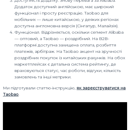
Доступність додатку. Знову перевага за Alibaba.
Додаток доступний англійською, має широкий
функціонал і просту реєстрацію. Taobao для
мобільних — лише китайською, у деяких регіонах
доступна англомовна версія (Сінгапур, Малайзія).
Функціонал. Відрізняється, оскільки сегмент Alibaba
— оптовий, а Taobao — роздрібний. На B2B-
платформі доступна захищена оплата, розбиття
платежів, арбітраж. На Taobao акцент на зручності
роздрібних покупок із китайських рахунків. На обох
маркетплейсах є детальна система рейтингу, де
враховуються статус, час роботи, відгуки, кількість
замовлень та інші метрики.
Ми підготували статтю-інструкцію,
як зареєструватися на
Taobao
.