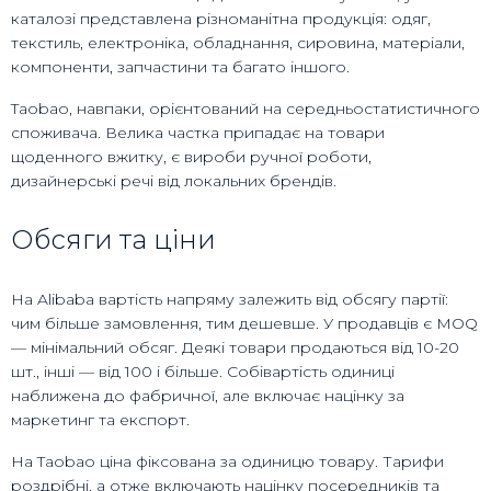
каталозі представлена різноманітна продукція: одяг,
текстиль, електроніка, обладнання, сировина, матеріали,
компоненти, запчастини та багато іншого.
Taobao, навпаки, орієнтований на середньостатистичного
споживача. Велика частка припадає на товари
щоденного вжитку, є вироби ручної роботи,
дизайнерські речі від локальних брендів.
Обсяги та ціни
На Alibaba вартість напряму залежить від обсягу партії:
чим більше замовлення, тим дешевше. У продавців є MOQ
— мінімальний обсяг. Деякі товари продаються від 10-20
шт., інші — від 100 і більше. Собівартість одиниці
наближена до фабричної, але включає націнку за
маркетинг та експорт.
На Taobao ціна фіксована за одиницю товару. Тарифи
роздрібні, а отже включають націнку посередників та