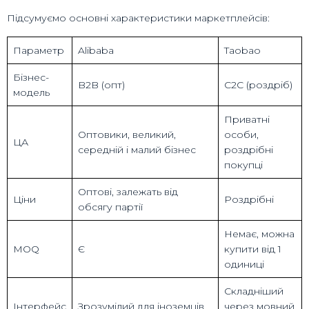
Підсумуємо основні характеристики маркетплейсів:
Параметр
Alibaba
Taobao
Бізнес-
B2B (опт)
C2C (роздріб)
модель
Приватні
Оптовики, великий,
особи,
ЦА
середній і малий бізнес
роздрібні
покупці
Оптові, залежать від
Ціни
Роздрібні
обсягу партії
Немає, можна
MOQ
Є
купити від 1
одиниці
Складніший
Інтерфейс
Зрозумілий для іноземців
через мовний