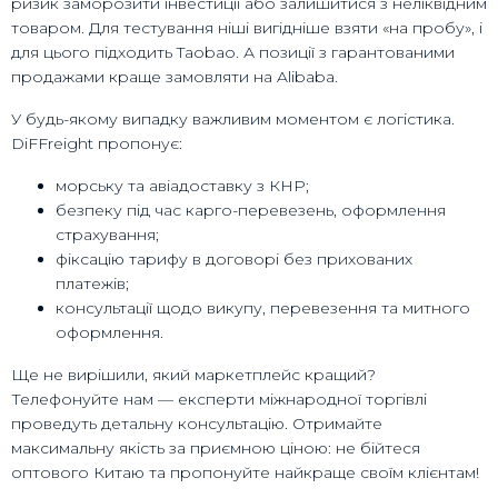
ризик заморозити інвестиції або залишитися з неліквідним
товаром. Для тестування ніші вигідніше взяти «на пробу», і
для цього підходить Taobao. А позиції з гарантованими
продажами краще замовляти на Alibaba.
У будь-якому випадку важливим моментом є логістика.
DiFFreight пропонує:
морську та авіадоставку з КНР;
безпеку під час карго-перевезень, оформлення
страхування;
фіксацію тарифу в договорі без прихованих
платежів;
консультації щодо викупу, перевезення та митного
оформлення.
Ще не вирішили, який маркетплейс кращий?
Телефонуйте нам — експерти міжнародної торгівлі
проведуть детальну консультацію. Отримайте
максимальну якість за приємною ціною: не бійтеся
оптового Китаю та пропонуйте найкраще своїм клієнтам!