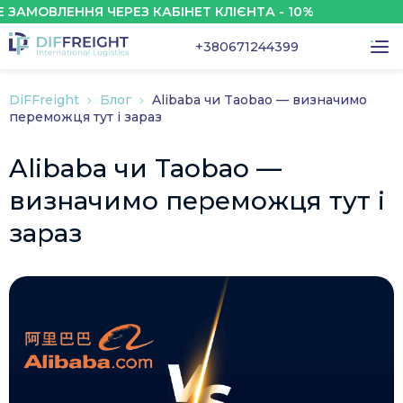
ВЛЕННЯ ЧЕРЕЗ КАБІНЕТ КЛІЄНТА - 10%
+380671244399
DiFFreight
Блог
Alibaba чи Taobao — визначимо
переможця тут і зараз
Alibaba чи Taobao —
визначимо переможця тут і
зараз