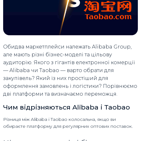
Обидва маркетплейси належать Alibaba Group,
але мають різні бізнес-моделі та цільову
аудиторію. Якого з гігантів електронної комерції
— Alibaba чи Taobao — варто обрати для
закупівель? Який із них простіший для
оформлення замовлень і логістики? Порівнюємо
дві платформи та визначаємо переможця.
Чим відрізняються Alibaba і Taobao
Різниця між Alibaba і Taobao колосальна, якщо ви
обираєте платформу для регулярних оптових поставок.