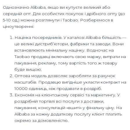
Однозначно Alibaba, якщо ви купуєте великий або
середній опт. Для особистих покупок і дрібного опту (до
5-10 од.) можна розглянути і Taobao. Розберемося в
ціноутворенні:
Націнка посередників. У каталозі Alibaba більшість —
це великі дистриб’ютори, фабрики та заводи. Вони
встановлюють мінімальну націнку. Водночас на
Taobao продавці включають свою маржу, витрати на
пакування, рекламу, тому вартість того ж товару
буде вищою.
Оптова модель дозволяє заробляти за рахунок
масштабів. Продавцю вигідніше укласти контракт на
10000 одиниць, ніж продавати в роздріб.
Економія на клієнтському сервісі та маркетингу. У
роздрібній торгівлі всі послуги з доставки,
пакування, консультацій «вшиті» у фінальну ціну. На
Alibaba за кожну додаткову послугу клієнт платить
окремо за домовленістю.