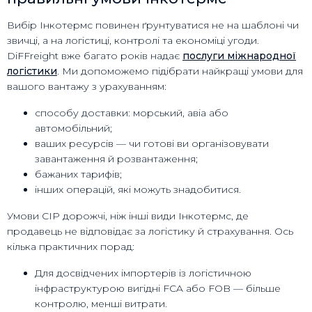
Вибір Інкотермс повинен ґрунтуватися не на шаблоні чи
звичці, а на логістиці, контролі та економіці угоди.
DiFFreight вже багато років надає
послуги міжнародної
логістики
. Ми допоможемо підібрати найкращі умови для
вашого вантажу з урахуванням:
способу доставки: морський, авіа або
автомобільний;
ваших ресурсів — чи готові ви організовувати
завантаження й розвантаження;
бажаних тарифів;
інших операцій, які можуть знадобитися.
Умови CIP дорожчі, ніж інші види Інкотермс, де
продавець не відповідає за логістику й страхування. Ось
кілька практичних порад:
Для досвідчених імпортерів із логістичною
інфраструктурою вигідні FCA або FOB — більше
контролю, менші витрати.