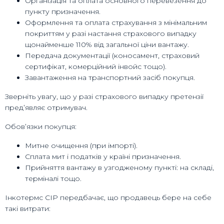
Організація та оплата основного перевезення до
пункту призначення.
Оформлення та оплата страхування з мінімальним
покриттям у разі настання страхового випадку
щонайменше 110% від загальної ціни вантажу.
Передача документації (коносамент, страховий
сертифікат, комерційний інвойс тощо).
Завантаження на транспортний засіб покупця.
Зверніть увагу, що у разі страхового випадку претензії
пред’являє отримувач.
Обов’язки покупця:
Митне очищення (при імпорті).
Сплата мит і податків у країні призначення.
Прийняття вантажу в узгодженому пункті: на складі,
терміналі тощо.
Інкотермс CIP передбачає, що продавець бере на себе
такі витрати: