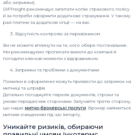
або затримки).
DiFFreight рекомендує запитати копію страхового полісу
й за потреби оформити додаткове страхування. У такому
разі платежі за додаткові опції — на вас.
Відсутність контролю за перевізником
Ви не можете вплинути на те, кого обере постачальник.
Ми рекомендуємо прописати вимоги до компанії й
погодити ключові моменти з відправником.
Затримки та проблеми з документами
Помилки в оформленні можуть призвести до затримок на
митниці та штрафів.
Детально погоджуйте перелік документів, строки та
умови передачі між сторонами. Залучайте третю сторону,
що надає
митно-брокерські послуги
. Брокер займається
митним очищенням під час імпорту.
Уникайте ризиків, обираючи
правильні умови Інкотермс