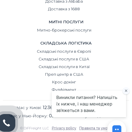
Доставка з Alibaba
Доставка з 1688
МИТНІ ПОСЛУГИ
Митно-брокерські послуги
СКЛАДСЬКА ЛОГІСТИКА
Складські послуги в Європі
Складські послуги в США
Складські послуги в Китаї
Преп центр в США
Крос-докінг
Фулфілмент
Час у Києві:
12:36
Час у Пекіні:
17:36
Час у Нью-Йорку:
05:36
Час у Лондоні:
10:36
© DiFFreight LLC
Privacy policy
Правила та умови