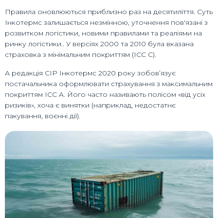
Правила оновлюються приблизно раз на десятиліття. Суть
Інкотермс залишається незмінною, уточнення пов'язані з
розвитком логістики, новими правилами та реаліями на
ринку логістики.. У версіях 2000 та 2010 була вказана
страховка з мінімальним покриттям (ICC C).
А редакція CIP Інкотермс 2020 року зобов’язує
постачальника оформлювати страхування з максимальним
покриттям ICC A. Його часто називають полісом «від усіх
ризиків», хоча є винятки (наприклад, недостатнє
пакування, воєнні дії).