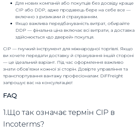
Для нових компаній або покупців без досвіду краще
CIP або DDP, адже продавець бере на себе все —
включно з ризиками й страхуванням.
Якщо важлива передбачуваність витрат, обирайте
DDP — фінальна ціна включає всі витрати, а доставка
здійснюється «до дверей» покупця.
CIP — гнучкий інструмент для міжнародної торгівлі. Якщо
ви хочете передати доставку й страхування іншій стороні
— це ідеальний варіант. Під час оформлення важливо
знати обов’язки кожної зі сторін. Довірте управління та
транспортування вантажу професіоналам: DiFFreight
запрошує вас на консультацію!
FAQ
1.Що так означає термін CIP в
Incoterms?