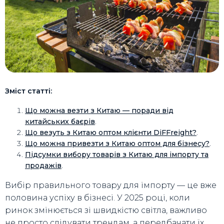
Зміст статті:
Що можна везти з Китаю — поради від
китайських баєрів
.
Що везуть з Китаю оптом клієнти DiFFreight?
.
Що можна привезти з Китаю оптом для бізнесу?
.
Підсумки вибору товарів з Китаю для імпорту та
продажів
.
Вибір правильного товару для імпорту — це вже
половина успіху в бізнесі. У 2025 році, коли
ринок змінюється зі швидкістю світла, важливо
не просто слідувати трендам, а передбачати їх.