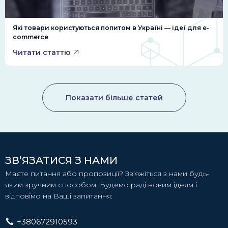
Які товари користуються попитом в Україні — ідеї для e-
commerce
Читати статтю
Показати більше статей
ЗВ’ЯЗАТИСЯ З НАМИ
Маєте питання або пропозиції? Зв’яжіться з нами будь-
яким зручним способом. Будемо раді новим ідеям і
відповімо на Ваші запитання:
+380672910593