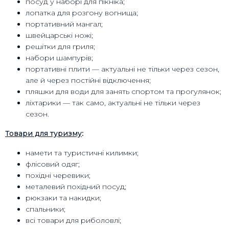
посуд у наборі для пікніка;
лопатка для розгону вогнища;
портативний мангал;
швейцарські ножі;
решітки для гриля;
набори шампурів;
портативні плити — актуальні не тільки через сезон,
але й через постійні відключення;
пляшки для води для занять спортом та прогулянок;
ліхтарики — так само, актуальні не тільки через
сезон.
Товари для туризму
:
намети та туристичні килимки;
флісовий одяг;
похідні черевики;
металевий похідний посуд;
рюкзаки та накидки;
спальники;
всі товари для риболовлі;