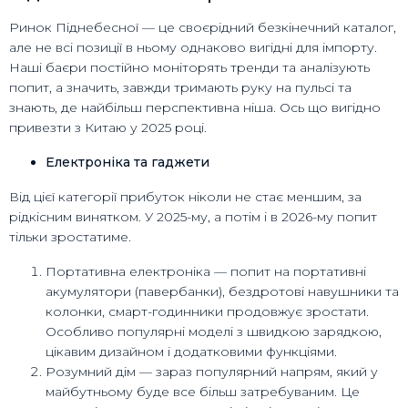
Ринок Піднебесної — це своєрідний безкінечний каталог,
але не всі позиції в ньому однаково вигідні для імпорту.
Наші баєри постійно моніторять тренди та аналізують
попит, а значить, завжди тримають руку на пульсі та
знають, де найбільш перспективна ніша. Ось що вигідно
привезти з Китаю у 2025 році.
Електроніка та гаджети
Від цієї категорії прибуток ніколи не стає меншим, за
рідкісним винятком. У 2025-му, а потім і в 2026-му попит
тільки зростатиме.
Портативна електроніка — попит на портативні
акумулятори (павербанки), бездротові навушники та
колонки, смарт-годинники продовжує зростати.
Особливо популярні моделі з швидкою зарядкою,
цікавим дизайном і додатковими функціями.
Розумний дім — зараз популярний напрям, який у
майбутньому буде все більш затребуваним. Це