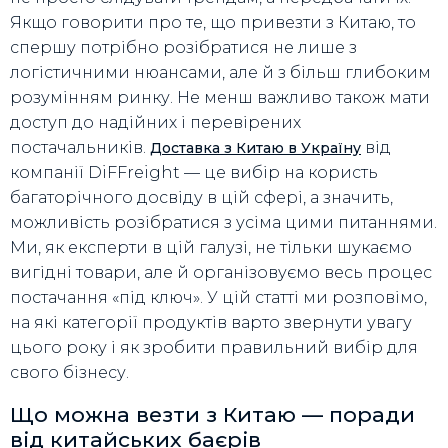
Якщо говорити про те, що привезти з Китаю, то
спершу потрібно розібратися не лише з
логістичними нюансами, але й з більш глибоким
розумінням ринку. Не менш важливо також мати
доступ до надійних і перевірених
постачальників.
від
Доставка з Китаю в Україну
компанії DiFFreight — це вибір на користь
багаторічного досвіду в цій сфері, а значить,
можливість розібратися з усіма цими питаннями.
Ми, як експерти в цій галузі, не тільки шукаємо
вигідні товари, але й організовуємо весь процес
постачання «під ключ». У цій статті ми розповімо,
на які категорії продуктів варто звернути увагу
цього року і як зробити правильний вибір для
свого бізнесу.
Що можна везти з Китаю — поради
від китайських баєрів