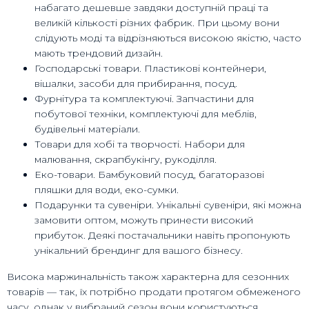
набагато дешевше завдяки доступній праці та
великій кількості різних фабрик. При цьому вони
слідують моді та відрізняються високою якістю, часто
мають трендовий дизайн.
Господарські товари. Пластикові контейнери,
вішалки, засоби для прибирання, посуд.
Фурнітура та комплектуючі. Запчастини для
побутової техніки, комплектуючі для меблів,
будівельні матеріали.
Товари для хобі та творчості. Набори для
малювання, скрапбукінгу, рукоділля.
Еко-товари. Бамбуковий посуд, багаторазові
пляшки для води, еко-сумки.
Подарунки та сувеніри. Унікальні сувеніри, які можна
замовити оптом, можуть принести високий
прибуток. Деякі постачальники навіть пропонують
унікальний брендинг для вашого бізнесу.
Висока маржинальність також характерна для сезонних
товарів — так, їх потрібно продати протягом обмеженого
часу, однак у вибраний сезон вони користуються