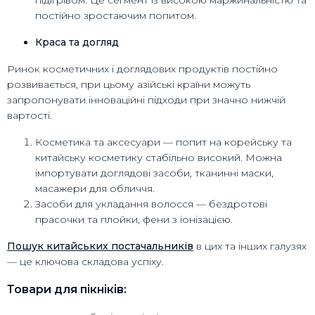
підігрівом. Це сегмент із високою маржинальністю та
постійно зростаючим попитом.
Краса та догляд
Ринок косметичних і доглядових продуктів постійно
розвивається, при цьому азійські країни можуть
запропонувати інноваційні підходи при значно нижчій
вартості.
Косметика та аксесуари — попит на корейську та
китайську косметику стабільно високий. Можна
імпортувати доглядові засоби, тканинні маски,
масажери для обличчя.
Засоби для укладання волосся — бездротові
прасочки та плойки, фени з іонізацією.
Пошук китайських постачальників
в цих та інших галузях
— це ключова складова успіху.
Товари для пікніків: