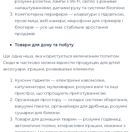
розумні розетки, лампи з Wi-Fi, світло з різними
налаштуваннями, датчики руху та системи безпеки.
Комп’ютерна периферія — клавіатури з підсвіткою,
ігрові миші, веб-камери, мікрофони для стрімерів і
блогерів — усе це має стабільне зростання
продажів.
Товари для дому та побуту
Ще одна ніша, яка користується величезним попитом.
Сюди ж частково можна віднести продукцію для дітей:
аксесуари, іграшки, розвивальні елементи.
Кухонні гаджети — електричні кавомолки,
капучинатори, мультиварки, розумні ваги та інші
пристрої, що спрощують приготування їжі.
Організація простору — складні системи зберігання,
вакуумні пакети, органайзери для дрібниць, розумні
сушарки для білизни.
Товари для домашніх тварин — розумні годівниці,
автоматичні поїлки, інтерактивні іграшки, лежанки з