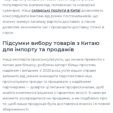
популярністю (наприклад, геловінські та новорічні
сувеніри). Наші
складські послуги в Китаї
дозволяють
консолідувати вантажі від різних постачальників, що
значно знижує загальну вартість доставки, а також
дозволяє економити час і проводити доставку точно в
строк.
Підсумки вибору товарів з Китаю
для імпорту та продажів
Наші експерти проконсультують, що можна привезти з
Китаю для бізнесу, роблячи імпорт більш простим,
надійним і вигідним. У 2025 році успіх вашої справи
залежить від уміння знаходити перспективні ніші,
прогнозувати тренди та працювати з надійними
партнерами — довірте ці питання професіоналам, щоб
знайти комплексні рішення з гарантією якості. З нами ви
зможете зосередитися на продажах, а ми подбаємо про
те, щоб ваша продукція була доставлена вчасно і в повній
збереженості.