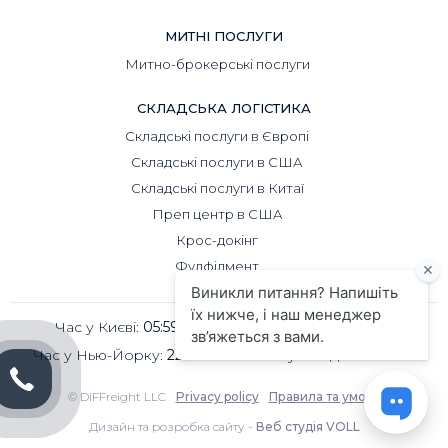
МИТНІ ПОСЛУГИ
Митно-брокерські послуги
СКЛАДСЬКА ЛОГІСТИКА
Складські послуги в Європі
Складські послуги в США
Складські послуги в Китаї
Преп центр в США
Крос-докінг
Фулфілмент
Час у Києві:
05:59
Час у Пекіні:
10:59
Час у Нью-Йорку:
22:59
Час у Лондоні:
03:59
© DiFFreight LLC
Privacy policy
Правила та умови
Дизайн та розробка сайту -
Веб студія VOLL