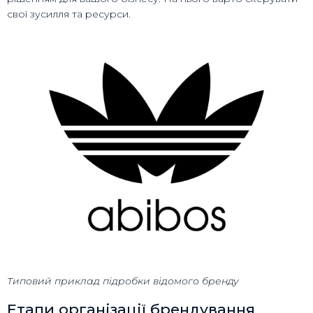
свої зусилля та ресурси.
Типовий приклад підробки відомого бренду
Етапи організації брендування