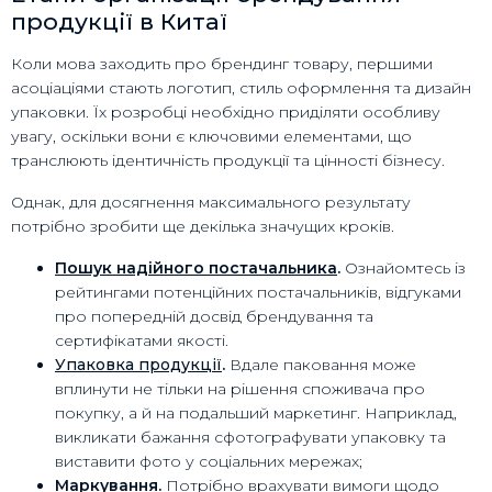
продукції в Китаї
Коли мова заходить про брендинг товару, першими
асоціаціями стають логотип, стиль оформлення та дизайн
упаковки. Їх розробці необхідно приділяти особливу
увагу, оскільки вони є ключовими елементами, що
транслюють ідентичність продукції та цінності бізнесу.
Однак, для досягнення максимального результату
потрібно зробити ще декілька значущих кроків.
Пошук надійного постачальника
.
Ознайомтесь із
рейтингами потенційних постачальників, відгуками
про попередній досвід брендування та
сертифікатами якості.
Упаковка продукції
.
Вдале паковання може
вплинути не тільки на рішення споживача про
покупку, а й на подальший маркетинг. Наприклад,
викликати бажання сфотографувати упаковку та
виставити фото у соціальних мережах;
Маркування.
Потрібно врахувати вимоги щодо