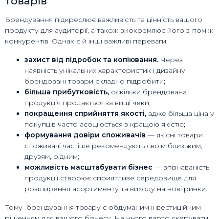
товарів
Брендування підкреслює важливість та цінність вашого
продукту для аудиторії, а також виокремлює його з-поміж
конкурентів. Однак є й інші важливі переваги:
захист від підробок та копіювання.
Через
наявність унікальних характеристик і дизайну
брендовані товари складно підробити;
більша прибутковість,
оскільки брендована
продукція продається за вищі чеки;
покращення сприйняття якості,
адже більша ціна у
покупців часто асоціюється з кращою якістю;
формування довіри споживачів
— якісні товари
споживачі частіше рекомендують своїм близьким,
друзям, рідним;
можливість масштабувати бізнес
— впізнаваність
продукції створює сприятливе середовище для
розширення асортименту та виходу на нові ринки.
Тому брендування товару є обдуманим інвестиційним
рішенням для вашого бізнесу. На нього варто скерувати