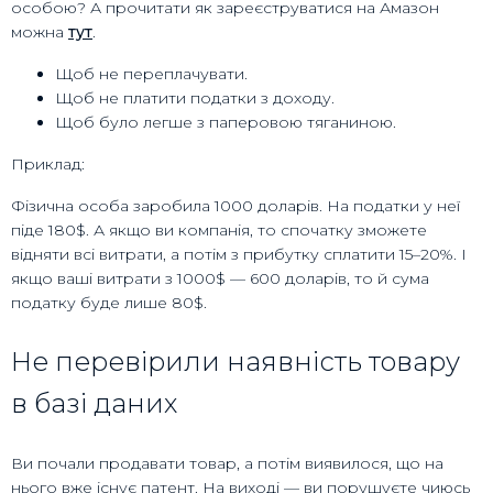
особою? А прочитати як зареєструватися на Амазон
можна
тут
.
Щоб не переплачувати.
Щоб не платити податки з доходу.
Щоб було легше з паперовою тяганиною.
Приклад:
Фізична особа заробила 1000 доларів. На податки у неї
піде 180$. А якщо ви компанія, то спочатку зможете
відняти всі витрати, а потім з прибутку сплатити 15–20%. І
якщо ваші витрати з 1000$ — 600 доларів, то й сума
податку буде лише 80$.
Не перевірили наявність товару
в базі даних
Ви почали продавати товар, а потім виявилося, що на
нього вже існує патент. На виході — ви порушуєте чиюсь