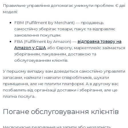
Правильне управління допомагає уникнути проблем. Є дві
моделі:
FBM (Fulfillment by Merchant) — продавець
самостійно зберігає товари, пакує та відправляє
замовлення покупцям.
FBA (Fulfillment by Amazon) —
відправка товару на
Amazon у США
або Європу, маркетплейс займається
зберіганням, пакуванням, доставкою та
обслуговуванням клієнтів.
У першому випадку вам доведеться самостійно управляти
запасами, наймати і навчати співробітників, шукати
приміщення, але не платити платформі. А в другому вас
позбавлять від організації доставки і зберігання, але це
платна послуга.
Погане обслуговування клієнтів
Несвоєчасне реагування на запити або нездатність