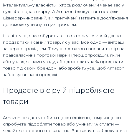
інтелектуальну власність, і хтось розлючений чекає вас у
суді або подає скаргу. А Amazon блокує ваш профіль.
Бізнес зруйнований, ви пригнічені. Патентне дослідження
допоможе уникнути цих проблем.
І навіть якщо вас обурить те, що хтось уже має й давно
продає такий самий товар, як у вас. Все одно — виграш
за першопрохідцем. Тому що Amazon направить спір на
правовласника торгової марки (першопрохідця), який
або укладе з вами угоду, або дозволить за % продавати
товар під своїм брендом, або зробить усе, щоб Amazon
заблокував ваші продажі.
Продаєте в сіру й підробляєте
товари
Amazon не дасть робити щось підпільно, тому якщо ви
спробуєте підробляти товар або уникати % сплати —
чекайте жорсткого покарання. Ваш акаунт заблокують, а