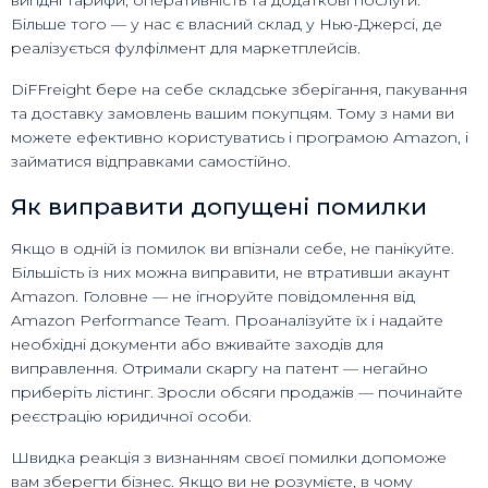
вигідні тарифи, оперативність та додаткові послуги.
Більше того — у нас є власний склад у Нью-Джерсі, де
реалізується фулфілмент для маркетплейсів.
DiFFreight бере на себе складське зберігання, пакування
та доставку замовлень вашим покупцям. Тому з нами ви
можете ефективно користуватись і програмою Amazon, і
займатися відправками самостійно.
Як виправити допущені помилки
Якщо в одній із помилок ви впізнали себе, не панікуйте.
Більшість із них можна виправити, не втративши акаунт
Amazon. Головне — не ігноруйте повідомлення від
Amazon Performance Team. Проаналізуйте їх і надайте
необхідні документи або вживайте заходів для
виправлення. Отримали скаргу на патент — негайно
приберіть лістинг. Зросли обсяги продажів — починайте
реєстрацію юридичної особи.
Швидка реакція з визнанням своєї помилки допоможе
вам зберегти бізнес. Якщо ви не розумієте, в чому