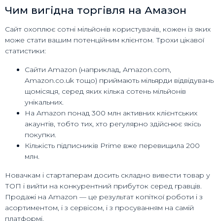
Чим вигідна торгівля на Амазон
Сайт охоплює сотні мільйонів користувачів, кожен із яких
може стати вашим потенційним клієнтом. Трохи цікавої
статистики:
Сайти Amazon (наприклад, Amazon.com,
Amazon.co.uk тощо) приймають мільярди відвідувань
щомісяця, серед яких кілька сотень мільйонів
унікальних.
На Amazon понад 300 млн активних клієнтських
акаунтів, тобто тих, хто регулярно здійснює якісь
покупки.
Кількість підписників Prime вже перевищила 200
млн.
Новачкам і стартаперам досить складно вивести товар у
ТОП і вийти на конкурентний прибуток серед гравців.
Продажі на Amazon — це результат копіткої роботи і з
асортиментом, і з сервісом, і з просуванням на самій
платформі.