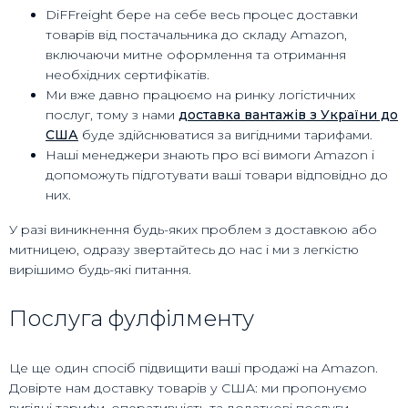
DiFFreight бере на себе весь процес доставки
товарів від постачальника до складу Amazon,
включаючи митне оформлення та отримання
необхідних сертифікатів.
Ми вже давно працюємо на ринку логістичних
послуг, тому з нами
доставка вантажів з України до
США
буде здійснюватися за вигідними тарифами.
Наші менеджери знають про всі вимоги Amazon і
допоможуть підготувати ваші товари відповідно до
них.
У разі виникнення будь-яких проблем з доставкою або
митницею, одразу звертайтесь до нас і ми з легкістю
вирішимо будь-які питання.
Послуга фулфілменту
Це ще один спосіб підвищити ваші продажі на Amazon.
Довірте нам доставку товарів у США: ми пропонуємо