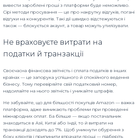
вивести зароблені гроші з платформи буде неможливо.
Сірі методи просування — це про накрутку відгуків, погані
відгуки на конкурентів. Такі дії швидко відстежуються і
також — блокується акаунт, а товар можуть утилізувати.
Не враховуєте витрати на
податки й транзакції
Своєчасна фінансова звітність і сплата податків в інших
країнах — це запорука успішного й спокійного ведення
бізнесу. Тому перевіряйте свій податковий номер,
надсилайте на нього звітність і уникайте штрафів.
Не забувайте, що для більшості покупців Amazon — важка
платформа, адже виникають проблеми при проведенні
міжнародних оплат. Ба більше — якщо постачальник
знаходиться в Азії, Китаї або Індії, то й витрати на
транзакції доходять до 7%. Щоб уникнути обурення з
боку клієнтів і припинити втрачати гроші — підберіть