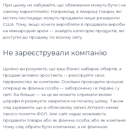
При цьому не забувайте, що обмеження можуть бути і на
самому маркетплейсі. Наприклад, в Америці товари, які
містять пестициди, можуть продавати лише резиденти
США. Тому, якщо хочете виробляти й продавати вироби
на міжнародній арені — знайдіть категорію продуктів, які
доступні до продажу по всьому світу.
Не зареєстрували компанію
Щойно ви розумієте, що ваш бізнес набирає обертів, а
продажі активно зростають — реєструйте своє
підприємство як компанію. Оскільки проводити грошові
операції як фізична особа — заборонено і в Україні, і у
світі. Ба більше — за це ви можете отримати великі
штрафи й ризикуєте закритися на початку шляху. Також
слід зауважити, що в обліковому записі Amazon немає
такого поняття ФОП. Але сайт надає можливість
продавати товари або як фізична особа, або як компанія.
Чому слід обрати бути компанією, а не фізичною