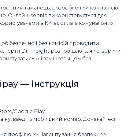
лектронний гаманець, розроблений компанією
up. Онлайн-сервіс використовується для
 користувачами в Китаї, оплата комунальних
, щоб безпечно і без комісій проводити
експерти DiFFreight розповідають, як створити
ористуватись Alipay іноземцям без
ipay — інструкція
Store/Google Play.
аїну, введіть мобільний номер. Дочекайтеся
ння профілю >> Налаштування безпеки >>