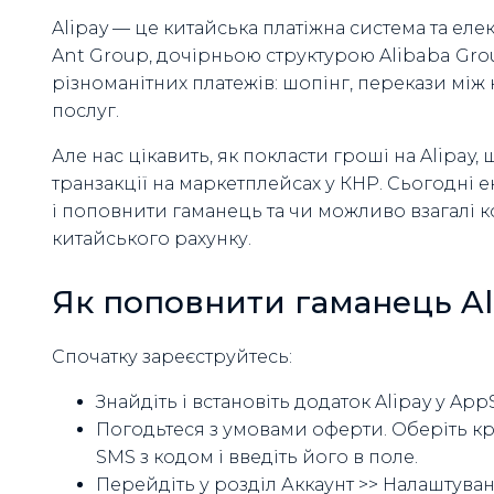
Alipay — це китайська платіжна система та е
Ant Group, дочірньою структурою Alibaba Gro
різноманітних платежів: шопінг, перекази між
послуг.
Але нас цікавить, як покласти гроші на Alipay
транзакції на маркетплейсах у КНР. Сьогодні 
і поповнити гаманець та чи можливо взагалі к
китайського рахунку.
Як поповнити гаманець Al
Спочатку зареєструйтесь:
Знайдіть і встановіть додаток Alipay у App
Погодьтеся з умовами оферти. Оберіть кр
SMS з кодом і введіть його в поле.
Перейдіть у розділ Аккаунт >> Налаштува