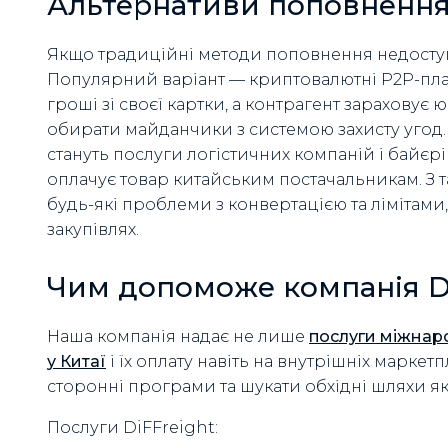
Альтернативи поповнення 
Якщо традиційні методи поповнення недоступ
Популярний варіант — криптовалютні P2P-пла
гроші зі своєї картки, а контрагент зараховує 
обирати майданчики з системою захисту уго
стануть послуги логістичних компаній і байєр
оплачує товар китайським постачальникам. З 
будь-які проблеми з конвертацією та лімітами
закупівлях.
Чим допоможе компанія D
Наша компанія надає не лише
послуги міжнар
у Китаї
і їх оплату навіть на внутрішніх маркет
сторонні програми та шукати обхідні шляхи як
Послуги DiFFreight: