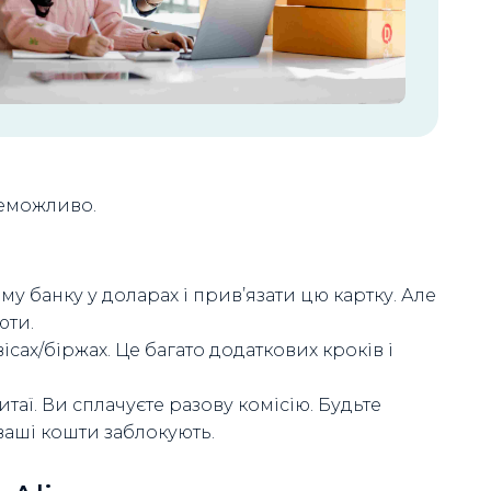
неможливо.
у банку у доларах і прив’язати цю картку. Але
юти.
сах/біржах. Це багато додаткових кроків і
Китаї. Ви сплачуєте разову комісію. Будьте
ваші кошти заблокують.