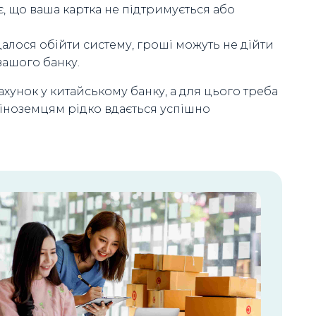
є, що ваша картка не підтримується або
алося обійти систему, гроші можуть не дійти
вашого банку.
хунок у китайському банку, а для цього треба
у іноземцям рідко вдається успішно