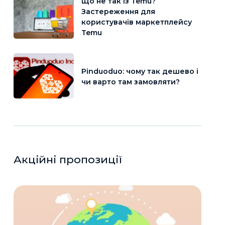
Що не так із Temu?
Застереження для
користувачів маркетплейсу
Temu
Pinduoduo: чому так дешево і
чи варто там замовляти?
Акційні пропозиції