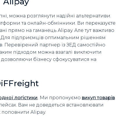
Alipay
ні, можна розглянути надійні альтернативи.
тформи та онлайн-обмінники. Ви переказуєте
юані прямо на гаманець Alipay. Але тут важливо
д. Для підприємців оптимальним рішенням
ів. Перевірений партнер із ЗЕД самостійно
таким підходом можна взагалі виключити
, дозволяючи бізнесу сфокусуватися на
iFFreight
одної логістики
. Ми пропонуємо
викуп товарів
плейсах.
Вам не доведеться встановлювати
 поповнити Alipay.