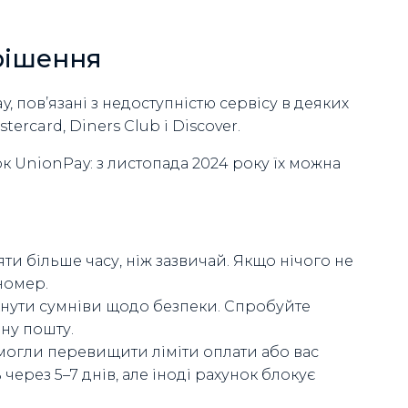
рішення
, пов’язані з недоступністю сервісу в деяких
tercard, Diners Club і Discover.
к UnionPay: з листопада 2024 року їх можна
и більше часу, ніж зазвичай. Якщо нічого не
номер.
икнути сумніви щодо безпеки. Спробуйте
ну пошту.
могли перевищити ліміти оплати або вас
через 5–7 днів, але іноді рахунок блокує