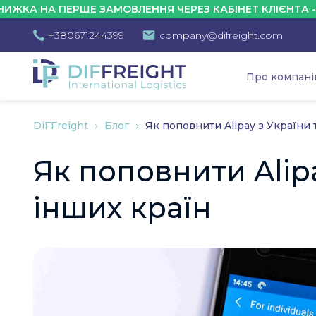
НА ПЕРШЕ ЗАМОВЛЕННЯ ЧЕРЕЗ КАБІНЕТ КЛІЄНТА - 10%
+380671244399
company@difreight.com
Про компан
DiFFreight
Блог
Як поповнити Alipay з України 
Як поповнити Alipa
інших країн