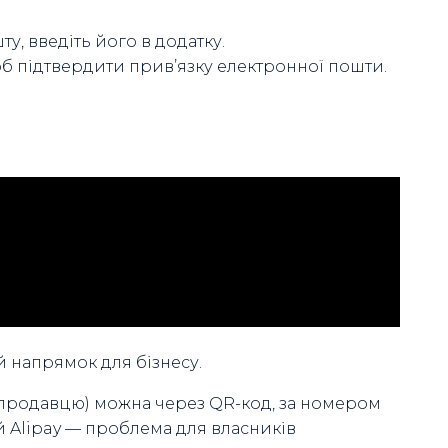
у, введіть його в додатку.
об підтвердити прив’язку електронної пошти.
й напрямок для бізнесу.
 продавцю) можна через QR-код, за номером
 Alipay — проблема для власників