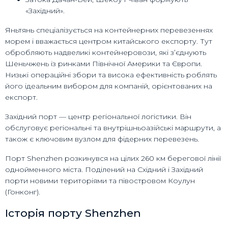
«Західний».
Яньтянь спеціалізується на контейнерних перевезеннях
морем і вважається центром китайського експорту. Тут
обробляють надвеликі контейнеровози, які з’єднують
Шеньчжень із ринками Північної Америки та Європи.
Низькі операційні збори та висока ефективність роблять
його ідеальним вибором для компаній, орієнтованих на
експорт.
Західний порт — центр регіональної логістики. Він
обслуговує регіональні та внутрішньоазійські маршрути, а
також є ключовим вузлом для фідерних перевезень.
Порт Shenzhen розкинувся на цілих 260 км берегової лінії
однойменного міста. Поділений на Східний і Західний
порти новими територіями та півостровом Коулун
(Гонконг).
Історія порту Shenzhen