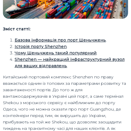
Зміст статті:
Базова інформація про порт Шеньчжень
.
Історія порту Shenzhen
.
Чому Шеньчжень такий популярний
.
Shenzhen — найкращий інфраструктурний вузол
для ваших відправлень
.
Китайський портовий комплекс Shenzhen по праву
вважається одним із топових за параметрами розвитку та
завантаженості портів. До того ж для
вантажоодержувачів в Україні цей порт, а саме термінал
Shekou з морського сервісу є найближчим до порту
Одеса, чого не можна сказати про порт Guangzhou, де
контейнери перед тим, як вирушить до України,
прибувають на той же Shekou, що дозволяє заощадити
тиждень на транзитному часі для наших клієнтів. А як