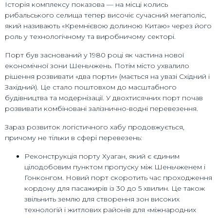
Історія комплексу показова — на місці колись
рибальського селища тепер височіє сучасний мегаполіс,
який називають «Кремнієвою долиною Китаю» через його
роль у технологічному та виробничому секторі.
Порт був заснований у 1980 році як частина нової
економічної зони Шеньчжень. Потім місто ухвалило
рішення розвивати «два порти» (мається на увазі Східний і
Західний). Це стало поштовхом до масштабного
будівництва та модернізації. У двохтисячних порт почав
розвивати комбіновані залізнично-водні перевезення.
Зараз розвиток логістичного хабу продовжується,
причому не тільки в сфері перевезень:
Реконструкція порту Хуаган, який є єдиним
цілодобовим пунктом пропуску між Шеньчженем і
Гонконгом. Новий порт скоротить час проходження
кордону для пасажирів із 30 до 5 хвилин. Це також
звільнить землю для створення зон високих
технологій і житлових районів для «міжнародних