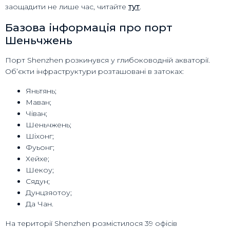
заощадити не лише час, читайте
тут
.
Базова інформація про порт
Шеньчжень
Порт Shenzhen розкинувся у глибоководній акваторії.
Об’єкти інфраструктури розташовані в затоках:
Яньтянь;
Маван;
Чіван;
Шеньчжень;
Шіхонг;
Фуьонг;
Хейхе;
Шекоу;
Сядун;
Дунцзяотоу;
Да Чан.
На території Shenzhen розмістилося 39 офісів