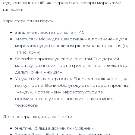
судноплавних ліній, які перевозять товари морськими
шляхами.
Характеристики порту:
Загальна кількість причалів – 140.
Мається 51 місце для швартування, призначене для
морських суден із великим рівнем завантаження (від
11 тис. тонн).
Shenzhen пропонує своїм клієнтам 21 фідерний
маршрут до інших портів і регіонів, що належать до
дельти річки Чжуцзян.
У сучасний кластер порту Shenzhen включено цілу
низку портів. Вони обслуговують потреби провінції
Гуандун, її розвинену інфраструктуру та
промисловість у сфері високих і наукоємних
технологій.
До кластера входять такі порти:
Яньтянь (більш відомий як «Східний»);
Затока Дачан-Бей, Шекоу і Чіван формують