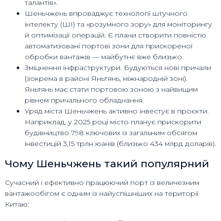
талантів».
Шеньчжень впроваджує технології штучного
інтелекту (ШІ) та «розумного зору» для моніторингу
й оптимізації операцій. Є плани створити повністю
автоматизовані портові зони для прискореної
обробки вантажів — майбутнє вже близько.
Зміцнення інфраструктури. Будуються нові причали
(зокрема в районі Яньтянь, міжнародній зоні).
Яньтянь має стати портовою зоною з найвищим
рівнем причального обладнання.
Уряд міста Шеньчжень активно інвестує в проєкти.
Наприклад, у 2025 році місто планує прискорити
будівництво 798 ключових із загальним обсягом
інвестицій 3,15 трлн юанів (близько 434 млрд доларів).
Чому Шеньчжень такий популярний
Сучасний і ефективно працюючий порт із величезним
вантажообігом є одним із найуспішніших на території
Китаю: