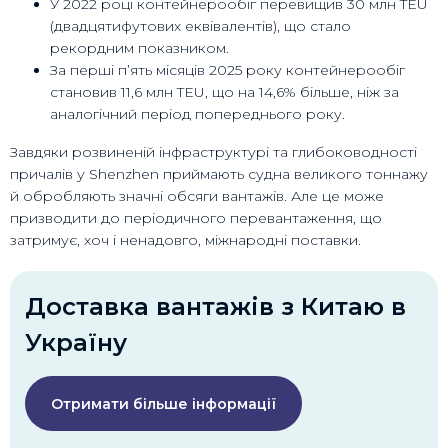
У 2022 році контейнерообіг перевищив 30 млн TEU
(двадцятифутових еквівалентів), що стало
рекордним показником.
За перші п’ять місяців 2025 року контейнерообіг
становив 11,6 млн TEU, що на 14,6% більше, ніж за
аналогічний період попереднього року.
Завдяки розвиненій інфраструктурі та глибоководності
причалів у Shenzhen приймають судна великого тоннажу
й обробляють значні обсяги вантажів. Але це може
призводити до періодичного перевантаження, що
затримує, хоч і ненадовго, міжнародні поставки.
Доставка вантажів з Китаю в
Україну
Отримати більше інформації