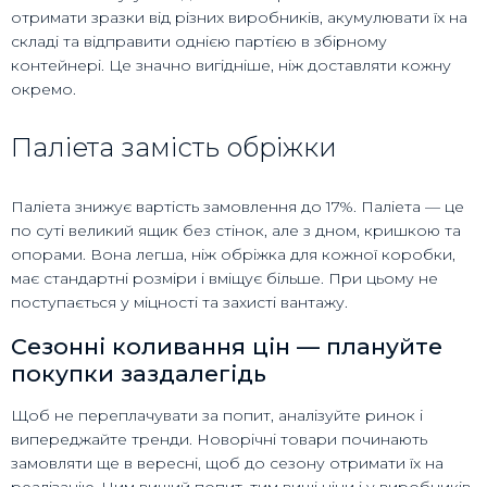
отримати зразки від різних виробників, акумулювати їх на
складі та відправити однією партією в збірному
контейнері. Це значно вигідніше, ніж доставляти кожну
окремо.
Паліета замість обріжки
Паліета знижує вартість замовлення до 17%. Паліета — це
по суті великий ящик без стінок, але з дном, кришкою та
опорами. Вона легша, ніж обріжка для кожної коробки,
має стандартні розміри і вміщує більше. При цьому не
поступається у міцності та захисті вантажу.
Сезонні коливання цін — плануйте
покупки заздалегідь
Щоб не переплачувати за попит, аналізуйте ринок і
випереджайте тренди. Новорічні товари починають
замовляти ще в вересні, щоб до сезону отримати їх на