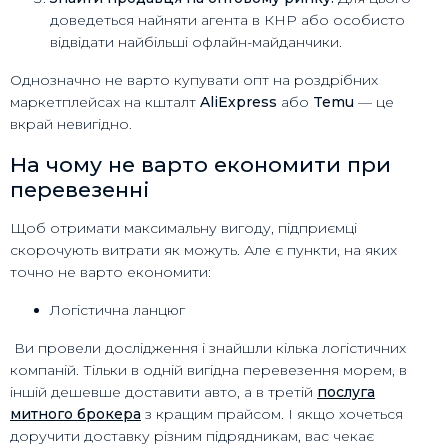
доведеться найняти агента в КНР або особисто
відвідати найбільші офлайн-майданчики.
Однозначно не варто купувати опт на роздрібних
маркетплейсах на кшталт
AliExpress
або
Temu
— це
вкрай невигідно.
На чому не варто економити при
перевезенні
Щоб отримати максимальну вигоду, підприємці
скорочують витрати як можуть. Але є пункти, на яких
точно не варто економити:
Логістична ланцюг
Ви провели дослідження і знайшли кілька логістичних
компаній. Тільки в одній вигідна перевезення морем, в
іншій дешевше доставити авто, а в третій
послуга
митного брокера
з кращим прайсом. І якщо хочеться
доручити доставку різним підрядникам, вас чекає