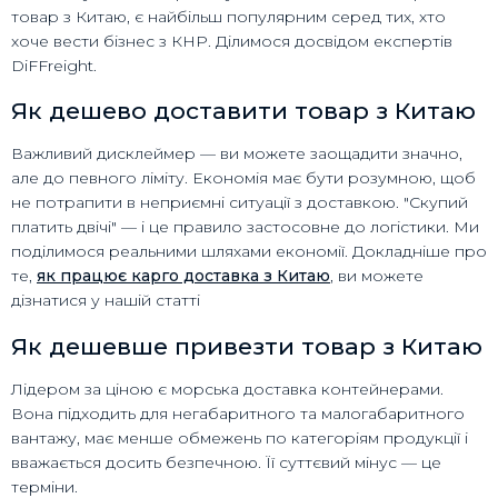
товар з Китаю, є найбільш популярним серед тих, хто
хоче вести бізнес з КНР. Ділимося досвідом експертів
DiFFreight.
Як дешево доставити товар з Китаю
Важливий дисклеймер — ви можете заощадити значно,
але до певного ліміту. Економія має бути розумною, щоб
не потрапити в неприємні ситуації з доставкою. "Скупий
платить двічі" — і це правило застосовне до логістики. Ми
поділимося реальними шляхами економії. Докладніше про
те,
як працює карго доставка з Китаю
, ви можете
дізнатися у нашій статті
Як дешевше привезти товар з Китаю
Лідером за ціною є морська доставка контейнерами.
Вона підходить для негабаритного та малогабаритного
вантажу, має менше обмежень по категоріям продукції і
вважається досить безпечною. Її суттєвий мінус — це
терміни.