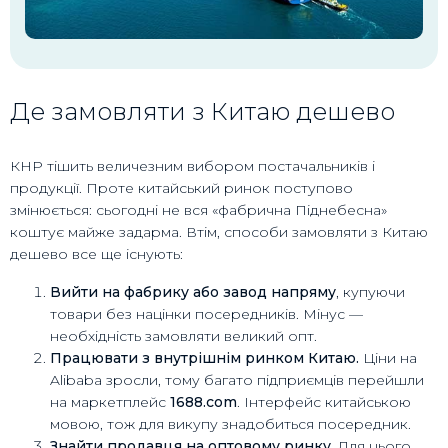
Де замовляти з Китаю дешево
КНР тішить величезним вибором постачальників і
продукції. Проте китайський ринок поступово
змінюється: сьогодні не вся «фабрична Піднебесна»
коштує майже задарма. Втім, способи замовляти з Китаю
дешево все ще існують:
Вийти на фабрику або завод напряму
, купуючи
товари без націнки посередників. Мінус —
необхідність замовляти великий опт.
Працювати з внутрішнім ринком Китаю.
Ціни на
Alibaba зросли, тому багато підприємців перейшли
на маркетплейс
1688.com
. Інтерфейс китайською
мовою, тож для викупу знадобиться посередник.
Знайти продавця на оптовому ринку.
Для цього