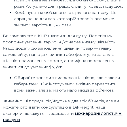
рази. Актуально для іграшок, одягу, ковдр, подушок.
Комбінування об'ємного та щільного вантажу. Це
спрацює не для всіх категорій товарів, але може
знизити вартість в 1,5-2 рази.
Ви замовляєте в КНР шапочки для душу. Перевізник
пропонує умовний тариф $6/кг через низьку щільність.
Якщо додати до замовлення щільний товар — плівку
самоклейку, папір для випічки або фольгу, то загальна
щільність замовлення зросте, а тариф на перевезення
знизиться до умовних $3,5/кг.
Обирайте товари з високою щільністю, але малими
габаритами. Ті ж інструменти вигідно перевозити:
вони важкі, але займають мало місця за об’ємом.
Звичайно, ці поради підійдуть не для всіх бізнесів, але ви
можете отримати консультацію в DiFFreight: наші
експерти підкажуть, як здешевити
міжнародні логістичні
послуги
.