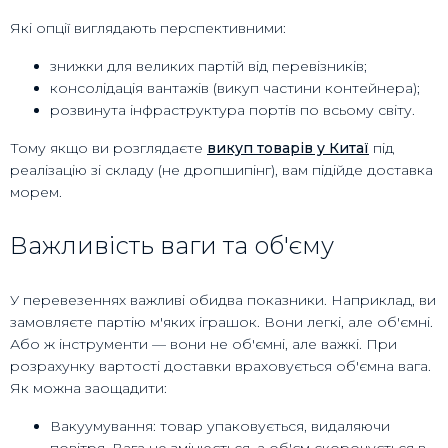
Які опції виглядають перспективними:
знижки для великих партій від перевізників;
консолідація вантажів (викуп частини контейнера);
розвинута інфраструктура портів по всьому світу.
Тому якщо ви розглядаєте
викуп товарів у Китаї
під
реалізацію зі складу (не дропшипінг), вам підійде доставка
морем.
Важливість ваги та об'єму
У перевезеннях важливі обидва показники. Наприклад, ви
замовляєте партію м'яких іграшок. Вони легкі, але об'ємні.
Або ж інструменти — вони не об'ємні, але важкі. При
розрахунку вартості доставки враховується об'ємна вага.
Як можна заощадити:
Вакуумування: товар упаковується, видаляючи
повітря. Вага не змінюється, а об'єм скорочується в