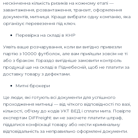
нескінченна кількість ризиків на кожному етапі —
завантаження, розвантаження, транзит, оформлення
документів, митниця. Краще вибрати одну компанію, яка
організує перевезення під ключ.
Перевірка на складі в КНР
Уявіть ваше розчарування, коли ви вигідно привезли
партію з 10000 футболок, але вам прийшли зовсім не ті
або з браком. Гораздо вигідніше замовити контроль
продукції ще на складі в Піднебесній, щоб не платити за
доставку товару з дефектами.
Митні брокери
Це люди, які готують всі документи для успішного
проходження митниці — від чіткого відповідності по вазі,
кількості, об'єму до кодів УКТ ВЕД і сплати мита. Повірте
експертам DiFFreight: ви не захочете платити штраф,
піддатися конфіскації товару або нести кримінальну
відповідальність за неправильно оформлені документи.