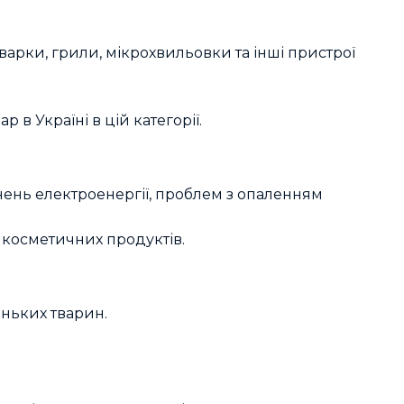
варки, грили, мікрохвильовки та інші пристрої
в Україні в цій категорії.
нень електроенергії, проблем з опаленням
і косметичних продуктів.
ньких тварин.