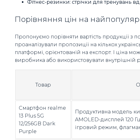
Фітнес-резинки: стрічки для тренувань вдо
Порівняння цін на найпопулярн
Пропонуємо порівняти вартість продукції з п
проаналізували пропозиції на кількох українс
платформі, орієнтованій на експорт. І ціна м
виробника або використовувати внутрішній 
Товар
О
Смартфон realme
Продуктивна модель ки
13 Plus 5G
AMOLED-дисплей 120 Гц,
12/256GB Dark
ігровий режим, флагма
Purple