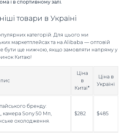
ма і в спортивному залі.
іші товари в Україні
опулярних категорій. Для цього ми
ьких маркетплейсах та на Alibaba — оптовій
оже бути ще нижчою, якщо замовляти напряму у
ринок Китаю!
Ціна
Ціна в
пис
в
Україні
Китаї*
тайського бренду:
 камера Sony 50 Мп,
$282
$485
нське охолодження.