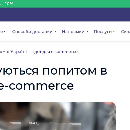
ЗНИЖКА
ію
Способи доставки
Напрямки
Послуги
Скл
ом в Україні — ідеї для e-commerce
уються попитом в
я e-commerce