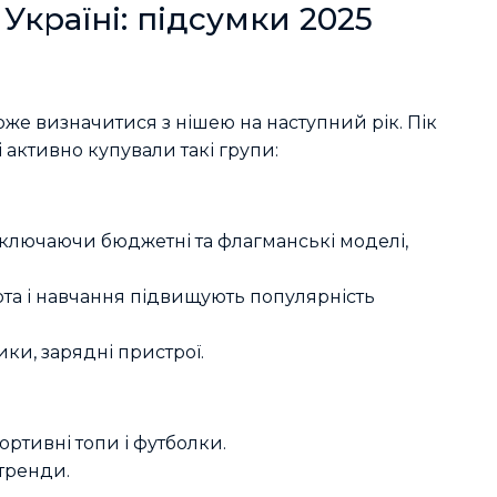
країні: підсумки 2025
може визначитися з нішею на наступний рік. Пік
і активно купували такі групи:
включаючи бюджетні та флагманські моделі,
ота і навчання підвищують популярність
ки, зарядні пристрої.
ортивні топи і футболки.
тренди.