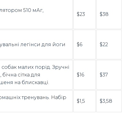
лятором 510 мАг,
$23
$38
увальні легінси для йоги
$6
$22
і собак малих порід. Зручні
 бічна сітка для
$16
$37
шеня на блискавці.
омашніх тренувань. Набір
$1,5
$3,58