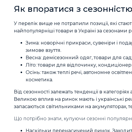
Як впоратися з сезонніст
У перелік вище не потрапили позиції, які ста
найпопулярніші товари в Україні за сезонами р
Зима: новорічні прикраси, сувеніри і под
зимове взуття.
Весна: демісезонний одяг, товари для сад
Літо: товари для відпочинку, кондиціонери
Осінь: також теплі речі, автономне освітл
косметика.
Від сезонності залежать тенденції в категоріях а
Великою вплив на ринок мають і українські ре
запасаються світильниками на акумуляторах, 
Що потрібно знати, купуючи сезонні популярні
Наскільки перенасичений ринок. Заходити 