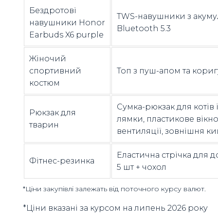
Бездротові
TWS-навушники з акуму
навушники Honor
Bluetooth 5.3
Earbuds X6 purple
Жіночий
спортивний
Топ з пуш-апом та кориг
костюм
Сумка-рюкзак для котів 
Рюкзак для
лямки, пластикове вікно,
тварин
вентиляції, зовнішня ки
Еластична стрічка для д
Фітнес-резинка
5 шт + чохол
*Ціни закупівлі залежать від поточного курсу валют.
*Ціни вказані за курсом на липень 2026 року