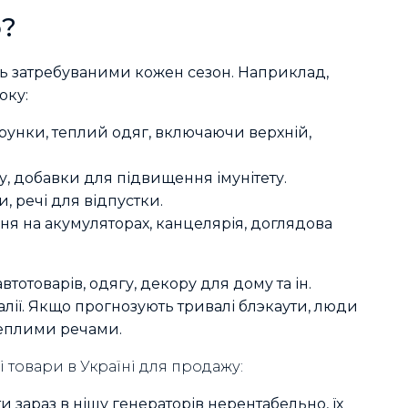
ю?
ють затребуваними кожен сезон. Наприклад,
оку:
арунки, теплий одяг, включаючи верхній,
у, добавки для підвищення імунітету.
, речі для відпустки.
ення на акумуляторах, канцелярія, доглядова
втотоварів, одягу, декору для дому та ін.
алії. Якщо прогнозують тривалі блэкаути, люди
теплими речами.
 товари в Україні для продажу:
зараз в нішу генераторів нерентабельно, їх