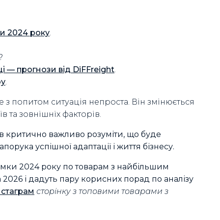
ки 2024 року
.
?
і — прогнози від DiFFreight
.
ру
.
е з попитом ситуація непроста. Він змінюється
в та зовнішніх факторів.
ів критично важливо розуміти, що буде
орука успішної адаптації і життя бізнесу.
дсумки 2024 року по товарам з найбільшим
 2026 і дадуть пару корисних порад по аналізу
нстаграм
сторінку з топовими товарами з