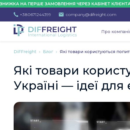
 НА ПЕРШЕ ЗАМОВЛЕННЯ ЧЕРЕЗ КАБІНЕТ КЛІЄНТА - 10%
+380671244399
company@difreight.com
Про компан
DiFFreight
Блог
Які товари користуються попит
Які товари корист
Україні — ідеї дл