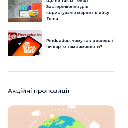
Що не так із Temu?
Застереження для
користувачів маркетплейсу
Temu
Pinduoduo: чому так дешево і
чи варто там замовляти?
Акційні пропозиції