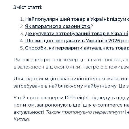
Зміст статті:
Найпопулярніший товар в Україні: підсум
Як впоратися з сезонністю
?
Де купувати затребуваний товар в Україні
Що вигідно продавати в Україні в 2026 роц
Способи, як перевірити актуальність това
Ринок електронної комерції тільки зростає, ал
в залежності від економіки, настрою споживачі
Для підприємців і власників інтернет-магазин
затребуване в найближчому майбутньому. Це зап
У цій статті експерти DiFFreight підведуть пі
попитом, запропонують ідеї для e-commerce на
актуальності.
Також пропонуємо переглянути
І
Китаю.