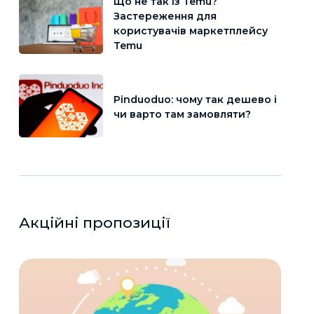
Що не так із Temu?
Застереження для
користувачів маркетплейсу
Temu
Pinduoduo: чому так дешево і
чи варто там замовляти?
Акційні пропозиції