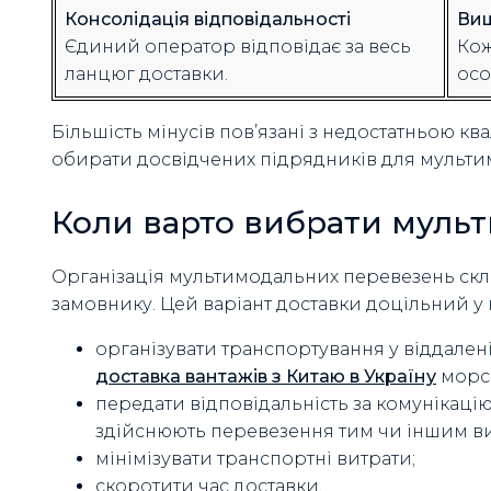
Консолідація відповідальності
Вищ
Єдиний оператор відповідає за весь
Кож
ланцюг доставки.
осо
Більшість мінусів пов’язані з недостатньою кв
обирати досвідчених підрядників для мульти
Коли варто вибрати муль
Організація мультимодальних перевезень ск
замовнику. Цей варіант доставки доцільний у 
організувати транспортування у віддален
доставка вантажів з Китаю в Україну
морсь
передати відповідальність за комунікаці
здійснюють перевезення тим чи іншим в
мінімізувати транспортні витрати;
скоротити час доставки.