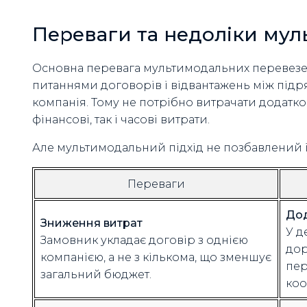
Переваги та недоліки му
Основна перевага мультимодальних перевезень
питаннями договорів і відвантажень між підр
компанія. Тому не потрібно витрачати додатков
фінансові, так і часові витрати.
Але мультимодальний підхід не позбавлений і 
Переваги
Дод
Зниження витрат
У д
Замовник укладає договір з однією
дор
компанією, а не з кількома, що зменшує
пер
загальний бюджет.
коо