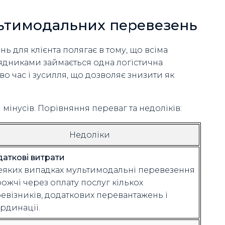
льтимодальних перевезень
 для клієнта полягає в тому, що всіма
ядниками займається одна логістична
о час і зусилля, що дозволяє знизити як
мінусів. Порівняння переваг та недоліків:
Недоліки
аткові витрати
еяких випадках мультимодальні перевезення
ожчі через оплату послуг кількох
евізників, додаткових перевантажень і
рдинації.