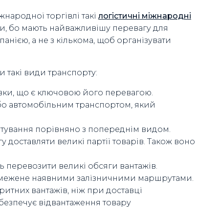
іжнародної торгівлі такі
логістичні міжнародні
и, бо мають найважливішу перевагу для
анією, а не з кількома, щоб організувати
 такі види транспорту:
вки, що є ключовою його перевагою.
або автомобільним транспортом, який
тування порівняно з попереднім видом.
у доставляти великі партії товарів. Також воно
ь перевозити великі обсяги вантажів.
бмежене наявними залізничними маршрутами.
итних вантажів, ніж при доставці
безпечує відвантаження товару