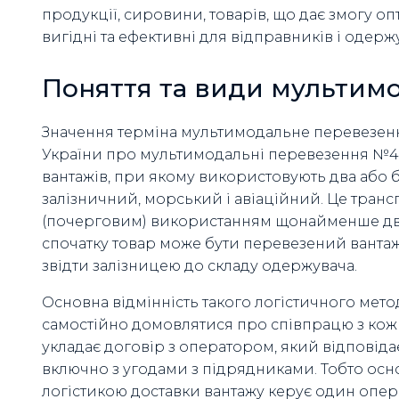
продукції, сировини, товарів, що дає змогу о
вигідні та ефективні для відправників і одерж
Поняття та види мультим
Значення терміна мультимодальне перевезення
України про мультимодальні перевезення №4258
вантажів, при якому використовують два або 
залізничний, морський і авіаційний. Це тран
(почерговим) використанням щонайменше двох
спочатку товар може бути перевезений вантажі
звідти залізницею до складу одержувача.
Основна відмінність такого логістичного метод
самостійно домовлятися про співпрацю з ко
укладає договір з оператором, який відповідає 
включно з угодами з підрядниками. Тобто осно
логістикою доставки вантажу керує один опер