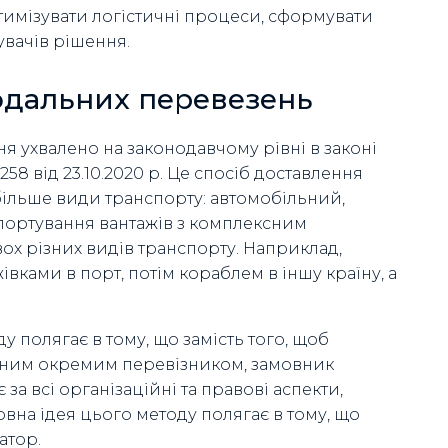
птимізувати логістичні процеси, сформувати
увачів рішення.
одальних перевезень
 ухвалено на законодавчому рівні в законі
 від 23.10.2020 р. Це спосіб доставлення
більше види транспорту: автомобільний,
спортування вантажів з комплексним
 різних видів транспорту. Наприклад,
вками в порт, потім кораблем в іншу країну, а
у полягає в тому, що замість того, щоб
жним окремим перевізником, замовник
за всі організаційні та правові аспекти,
вна ідея цього методу полягає в тому, що
атор.