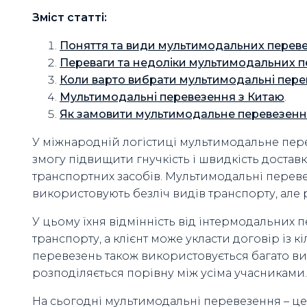
Зміст статті:
Поняття та види мультимодальних перев
Переваги та недоліки мультимодальних 
Коли варто вибрати мультимодальні пер
Мультимодальні перевезення з Китаю
.
Як замовити мультимодальне перевезення
У міжнародній логістиці мультимодальне пере
змогу підвищити гнучкість і швидкість достав
транспортних засобів. Мультимодальні перев
використовують безліч видів транспорту, ал
У цьому їхня відмінність від інтермодальних 
транспорту, а клієнт може укласти договір із 
перевезень також використовується багато вид
розподіляється порівну між усіма учасниками.
На сьогодні мультимодальні перевезення – ц