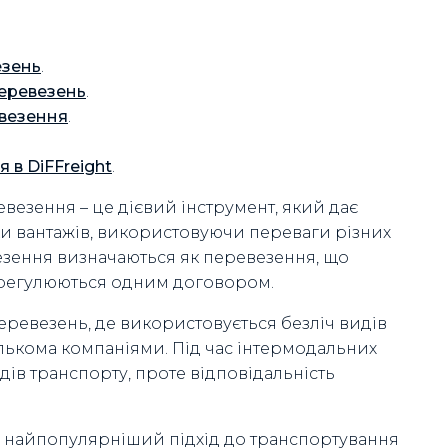
езень
.
перевезень
.
евезення
.
 в DiFFreight
.
везення – це дієвий інструмент, який дає
ки вантажів, використовуючи переваги різних
езення визначаються як перевезення, що
е регулюються одним договором.
перевезень, де використовується безліч видів
кількома компаніями. Під час інтермодальних
ів транспорту, проте відповідальність
е найпопулярніший підхід до транспортування