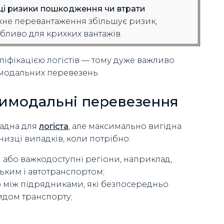
і ризики пошкодження чи втрати
не перевантаження збільшує ризик,
бливо для крихких вантажів.
аліфікацією логістів — тому дуже важливо
модальних перевезень.
тимодальні перевезення
ладна для
логіста
, але максимально вигідна
низці випадків, коли потрібно:
і або важкодоступні регіони, наприклад,
ким і автотранспортом;
ю між підрядниками, які безпосередньо
идом транспорту;