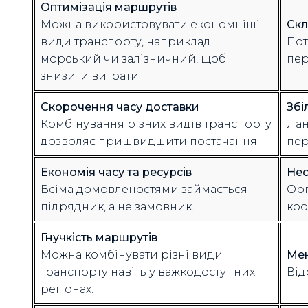
Оптимізація маршрутів
Можна використовувати економніші
Скл
види транспорту, наприклад
Пот
морський чи залізничний, щоб
пер
знизити витрати.
Скорочення часу доставки
Збі
Комбінування різних видів транспорту
Лан
дозволяє пришвидшити постачання.
пер
Економія часу та ресурсів
Нео
Всіма домовленостями займається
Орг
підрядник, а не замовник.
коо
Гнучкість маршрутів
Можна комбінувати різні види
Мен
транспорту навіть у важкодоступних
Від
регіонах.