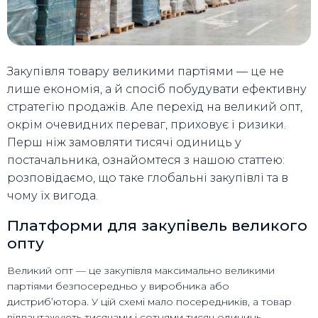
Закупівля товару великими партіями — це не
лише економія, а й спосіб побудувати ефективну
стратегію продажів. Але перехід на великий опт,
окрім очевидних переваг, приховує і ризики.
Перш ніж замовляти тисячі одиниць у
постачальника, ознайомтеся з нашою статтею:
розповідаємо, що таке глобальні закупівлі та в
чому їх вигода.
Платформи для закупівель великого
опту
Великий опт — це закупівля максимально великими
партіями безпосередньо у виробника або
дистриб’ютора. У цій схемі мало посередників, а товар
відвантажують тисячами і сотнями тисяч одиниць.