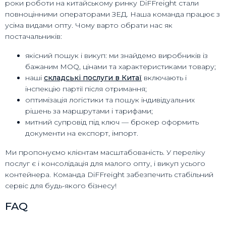
роки роботи на китайському ринку DiFFreight стали
повноцінними операторами ЗЕД. Наша команда працює з
усіма видами опту. Чому варто обрати нас як
постачальників:
якісний пошук і викуп: ми знайдемо виробників із
бажаним MOQ, цінами та характеристиками товару;
наші
складські послуги в Китаї
включають і
інспекцію партії після отримання;
оптимізація логістики та пошук індивідуальних
рішень за маршрутами і тарифами;
митний супровід під ключ — брокер оформить
документи на експорт, імпорт.
Ми пропонуємо клієнтам масштабованість. У переліку
послуг є і консолідація для малого опту, і викуп усього
контейнера. Команда DiFFreight забезпечить стабільний
сервіс для будь-якого бізнесу!
FAQ