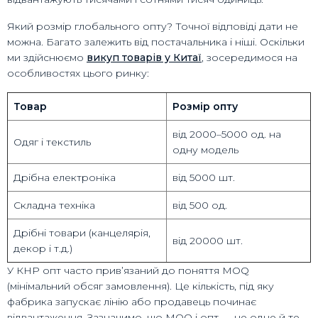
Який розмір глобального опту? Точної відповіді дати не
можна. Багато залежить від постачальника і ніші. Оскільки
ми здійснюємо
викуп товарів у Китаї
, зосередимося на
особливостях цього ринку:
Товар
Розмір опту
від 2000–5000 од. на
Одяг і текстиль
одну модель
Дрібна електроніка
від 5000 шт.
Складна техніка
від 500 од.
Дрібні товари (канцелярія,
від 20000 шт.
декор і т.д.)
У КНР опт часто прив’язаний до поняття MOQ
(мінімальний обсяг замовлення). Це кількість, під яку
фабрика запускає лінію або продавець починає
відвантаження. Зазначимо, що MOQ і опт — не одне й те