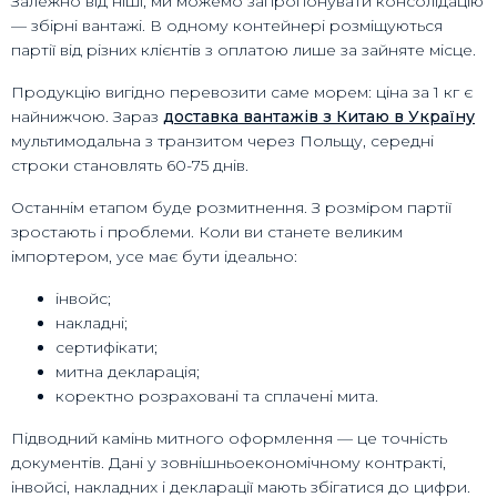
Залежно від ніші, ми можемо запропонувати консолідацію
— збірні вантажі. В одному контейнері розміщуються
партії від різних клієнтів з оплатою лише за зайняте місце.
Продукцію вигідно перевозити саме морем: ціна за 1 кг є
найнижчою. Зараз
доставка вантажів з Китаю в Україну
мультимодальна з транзитом через Польщу, середні
строки становлять 60-75 днів.
Останнім етапом буде розмитнення. З розміром партії
зростають і проблеми. Коли ви станете великим
імпортером, усе має бути ідеально:
інвойс;
накладні;
сертифікати;
митна декларація;
коректно розраховані та сплачені мита.
Підводний камінь митного оформлення — це точність
документів. Дані у зовнішньоекономічному контракті,
інвойсі, накладних і декларації мають збігатися до цифри.