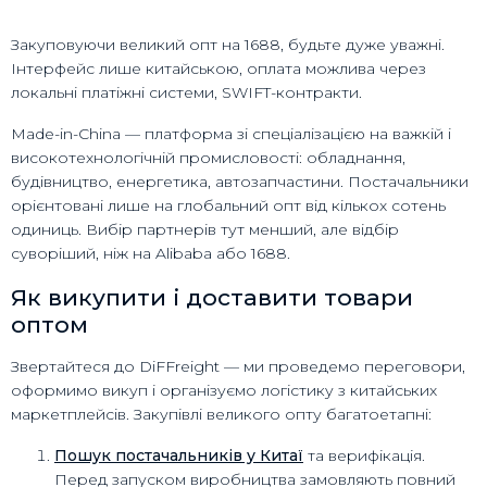
Закуповуючи великий опт на 1688, будьте дуже уважні.
Інтерфейс лише китайською, оплата можлива через
локальні платіжні системи, SWIFT-контракти.
Made-in-China — платформа зі спеціалізацією на важкій і
високотехнологічній промисловості: обладнання,
будівництво, енергетика, автозапчастини. Постачальники
орієнтовані лише на глобальний опт від кількох сотень
одиниць. Вибір партнерів тут менший, але відбір
суворіший, ніж на Alibaba або 1688.
Як викупити і доставити товари
оптом
Звертайтеся до DiFFreight — ми проведемо переговори,
оформимо викуп і організуємо логістику з китайських
маркетплейсів. Закупівлі великого опту багатoетапні:
Пошук постачальників у Китаї
та верифікація.
Перед запуском виробництва замовляють повний