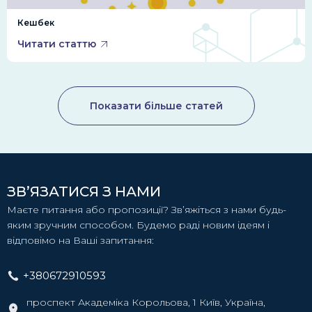
Кешбек
Читати статтю
Показати більше статей
ЗВ’ЯЗАТИСЯ З НАМИ
Маєте питання або пропозиції? Зв’яжіться з нами будь-
яким зручним способом. Будемо раді новим ідеям і
відповімо на Ваші запитання:
+380672910593
проспект Академіка Корольова, 1 Київ, Україна,