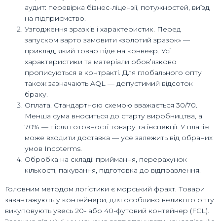
аудит: перевірка бізнес-ліцензії, потужностей, виїзд
на підприємство.
Узгодження зразків і характеристик. Перед
запуском варто замовити «золотий зразок» —
приклад, який товар піде на конвеєр. Усі
характеристики та матеріали обов’язково
прописуються в контракті. Для глобального опту
також зазначають AQL — допустимий відсоток
браку.
Оплата. Стандартною схемою вважається 30/70.
Менша сума вноситься до старту виробництва, а
70% — після готовності товару та інспекції. У платіж
може входити доставка — усе залежить від обраних
умов Incoterms.
Обробка на складі: приймання, перерахунок
кількості, пакування, підготовка до відправлення.
Головним методом логістики є морський фрахт. Товари
завантажують у контейнери, для особливо великого опту
викуповують увесь 20- або 40-футовий контейнер (FCL).